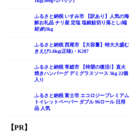
1kg(500g×2パック)
ふるさと納税 いすみ市 【訳あり】人気の海
鮮お礼品 チリ産 定塩 塩銀鮭切り落とし(端
材)約3kg
ふるさと納税 西尾市 【大容量】特大大盛む
きえび1.6kg(正味)・K287
ふるさと納税 常総市 【待望の復活!】直火
焼きハンバーグ デミグラスソース 3kg 22個
入り
ふるさと納税 富士市 エコロジープレミアム
トイレットペーパー ダブル 96ロール 日用
品 人気
【PR】