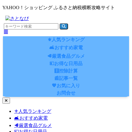
YAHOO！ショッピング ふるさと納税横断攻略サイト
⚜️人気ランキング
🛋️おすすめ家電
🥩厳選食品グルメ
💴お得な日用品
🧮控除計算
📰記事一覧
💖お気に入り
お問合せ
ナ
ビ
⚜️人気ランキング
ゲ
🛋️おすすめ家電
ー
シ
🥩厳選食品グルメ
ョ
💴お得な日用品