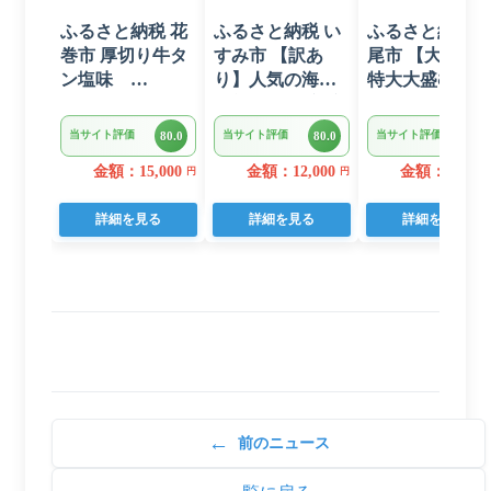
ふるさと納税 花
ふるさと納税 い
ふるさと納税 
巻市 厚切り牛タ
すみ市 【訳あ
尾市 【大容量
ン塩味
り】人気の海鮮
特大大盛むきえ
1kg(500g×2パッ
お礼品 チリ産 定
び1.6kg(正味)・
ク)
塩 塩銀鮭切り落
K287
当サイト評価
当サイト評価
当サイト評価
80.0
80.0
80.0
とし(端材)約3kg
金額：15,000
金額：12,000
金額：12,000
円
円
詳細を見る
詳細を見る
詳細を見る
←
前のニュース