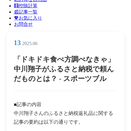
ン
🧮控除計算
メ
📰記事一覧
ニ
💖お気に入り
ュ
お問合せ
ー
13
2025.06
「ドキドキ食べ方調べなきゃ」
中川翔子がふるさと納税で頼ん
だものとは？ - スポーツブル
■記事の内容
中川翔子さんのふるさと納税返礼品に関する
記事の要約は以下の通りです。