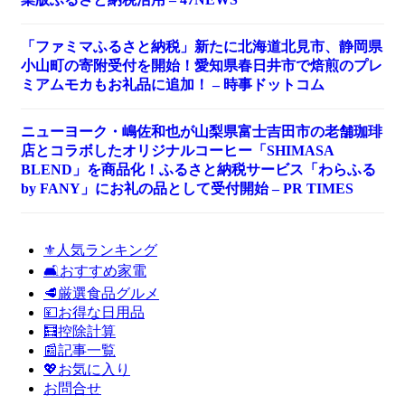
「ファミマふるさと納税」新たに北海道北見市、静岡県
小山町の寄附受付を開始！愛知県春日井市で焙煎のプレ
ミアムモカもお礼品に追加！ – 時事ドットコム
ニューヨーク・嶋佐和也が山梨県富士吉田市の老舗珈琲
店とコラボしたオリジナルコーヒー「SHIMASA
BLEND」を商品化！ふるさと納税サービス「わらふる
by FANY」にお礼の品として受付開始 – PR TIMES
⚜️人気ランキング
🛋️おすすめ家電
🥩厳選食品グルメ
💴お得な日用品
🧮控除計算
📰記事一覧
💖お気に入り
お問合せ