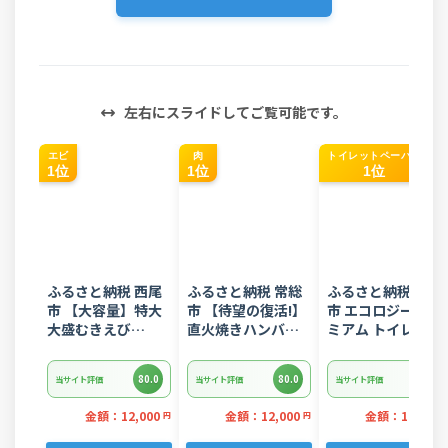
左右にスライドしてご覧可能です。
エビ
肉
トイレットペーパー
1位
1位
1位
ふるさと納税 西尾
ふるさと納税 常総
ふるさと納税 富士
市 【大容量】特大
市 【待望の復活!】
市 エコロジープレ
大盛むきえび
直火焼きハンバー
ミアム トイレット
1.6kg(正味)・K287
グ デミグラスソー
ペーパー ダブル 96
ス 3kg 22個入り
ロール 日用品 人気
80.0
80.0
80.0
当サイト評価
当サイト評価
当サイト評価
金額：12,000
金額：12,000
金額：14,000
円
円