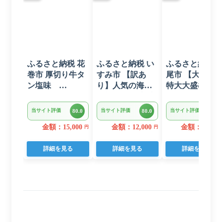
ふるさと納税 花
ふるさと納税 い
ふるさと納税 
巻市 厚切り牛タ
すみ市 【訳あ
尾市 【大容量
ン塩味
り】人気の海鮮
特大大盛むきえ
1kg(500g×2パッ
お礼品 チリ産 定
び1.6kg(正味)・
ク)
塩 塩銀鮭切り落
K287
当サイト評価
当サイト評価
当サイト評価
80.0
80.0
80.0
とし(端材)約3kg
金額：15,000
金額：12,000
金額：12,000
円
円
詳細を見る
詳細を見る
詳細を見る