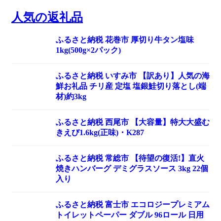
人気の返礼品
ふるさと納税 花巻市 厚切り牛タン塩味
1kg(500g×2パック)
ふるさと納税 いすみ市 【訳あり】人気の海
鮮お礼品 チリ産 定塩 塩銀鮭切り落とし(端
材)約3kg
ふるさと納税 西尾市 【大容量】特大大盛む
きえび1.6kg(正味)・K287
ふるさと納税 常総市 【待望の復活!】直火
焼きハンバーグ デミグラスソース 3kg 22個
入り
ふるさと納税 富士市 エコロジープレミアム
トイレットペーパー ダブル 96ロール 日用