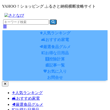
YAHOO！ショッピング ふるさと納税横断攻略サイト
⚜️人気ランキング
🛋️おすすめ家電
🥩厳選食品グルメ
💴お得な日用品
🧮控除計算
📰記事一覧
💖お気に入り
お問合せ
ナ
ビ
⚜️人気ランキング
ゲ
🛋️おすすめ家電
ー
シ
🥩厳選食品グルメ
ョ
💴お得な日用品