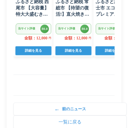
ふるさと納税 西
ふるさと納税 常
ふるさと納税 
尾市 【大容量】
総市 【待望の復
士市 エコロジ
特大大盛むきえ
活!】直火焼きハ
プレミアム ト
び1.6kg(正味)・
ンバーグ デミグ
レットペーパー
K287
ラスソース 3kg
ダブル 96ロー
当サイト評価
当サイト評価
当サイト評価
80.0
80.0
80.0
22個入り
日用品 人気
金額：12,000
金額：12,000
金額：14,000
円
円
詳細を見る
詳細を見る
詳細を見る
←
前のニュース
一覧に戻る