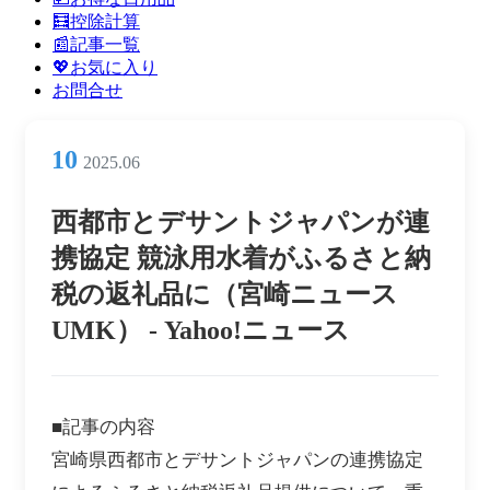
ン
🧮控除計算
メ
📰記事一覧
ニ
💖お気に入り
ュ
お問合せ
ー
10
2025.06
西都市とデサントジャパンが連
携協定 競泳用水着がふるさと納
税の返礼品に（宮崎ニュース
UMK） - Yahoo!ニュース
■記事の内容
宮崎県西都市とデサントジャパンの連携協定