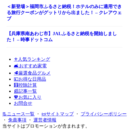
＜新登場＞福岡市ふるさと納税！ホテルのみに適用でき
る旅行クーポンがグットリから出ました！ – クレアウェ
ブ
【兵庫県南あわじ市】JALふるさと納税を開始しまし
た！ – 時事ドットコム
⚜️人気ランキング
🛋️おすすめ家電
🥩厳選食品グルメ
💴お得な日用品
🧮控除計算
📰記事一覧
💖お気に入り
お問合せ
📃ニュース一覧
・
📜サイトマップ
・
プライバシーポリシー
・
免責事項
・
運営者情報
当サイトはプロモーションが含まれます。