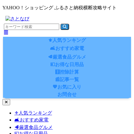
YAHOO！ショッピング ふるさと納税横断攻略サイト
⚜️人気ランキング
🛋️おすすめ家電
🥩厳選食品グルメ
💴お得な日用品
🧮控除計算
📰記事一覧
💖お気に入り
お問合せ
ナ
ビ
⚜️人気ランキング
ゲ
🛋️おすすめ家電
ー
シ
🥩厳選食品グルメ
ョ
💴お得な日用品