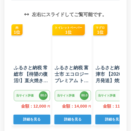
左右にスライドしてご覧可能です。
肉
トイレットペーパー
マグロ
1位
1位
1位
ふるさと納税 常
ふるさと納税 富
ふるさと納税 焼
総市 【待望の復
士市 エコロジー
津市 【2026年6
活!】直火焼きハ
プレミアム トイ
月発送】焼津 マ
ンバーグ デミグ
レットペーパー
グロ ネギトロ セ
ラスソース 3kg
ダブル 96ロール
ット F4 ねぎと
80.0
80.0
80.0
当サイト評価
当サイト評価
当サイト評価
22個入り
日用品 人気
(a10-875202606
金額：12,000
金額：14,000
金額：11,000
円
円
詳細を見る
詳細を見る
詳細を見る