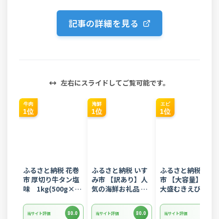
記事の詳細を見る
左右にスライドしてご覧可能です。
牛肉
海鮮
エビ
1位
1位
1位
ふるさと納税 花巻
ふるさと納税 いす
ふるさと納税 西尾
市 厚切り牛タン塩
み市 【訳あり】人
市 【大容量】特大
味 1kg(500g×2
気の海鮮お礼品 チ
大盛むきえび
パック)
リ産 定塩 塩銀鮭切
1.6kg(正味)・K28
り落とし(端材)約
80.0
80.0
80.0
当サイト評価
当サイト評価
当サイト評価
3kg