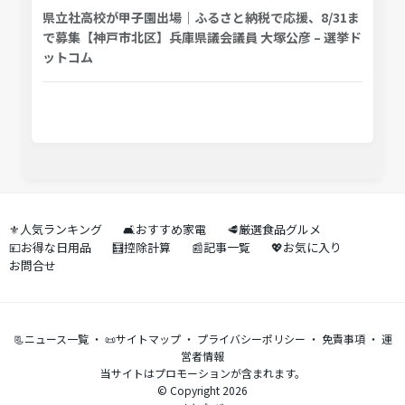
県立社高校が甲子園出場｜ふるさと納税で応援、8/31ま
で募集【神戸市北区】兵庫県議会議員 大塚公彦 – 選挙ド
ットコム
⚜️人気ランキング
🛋️おすすめ家電
🥩厳選食品グルメ
💴お得な日用品
🧮控除計算
📰記事一覧
💖お気に入り
お問合せ
📃ニュース一覧
・
📜サイトマップ
・
プライバシーポリシー
・
免責事項
・
運
営者情報
当サイトはプロモーションが含まれます。
© Copyright 2026