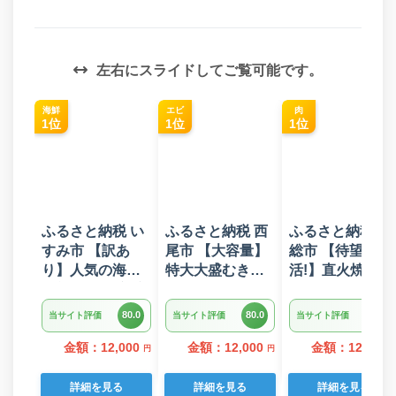
左右にスライドしてご覧可能です。
海鮮
エビ
肉
1位
1位
1位
ふるさと納税 い
ふるさと納税 西
ふるさと納税 常
すみ市 【訳あ
尾市 【大容量】
総市 【待望の復
り】人気の海鮮
特大大盛むきえ
活!】直火焼きハ
お礼品 チリ産 定
び1.6kg(正味)・
ンバーグ デミグ
塩 塩銀鮭切り落
K287
ラスソース 3kg
80.0
80.0
80.0
当サイト評価
当サイト評価
当サイト評価
とし(端材)約3kg
22個入り
金額：12,000
金額：12,000
金額：12,000
円
円
詳細を見る
詳細を見る
詳細を見る