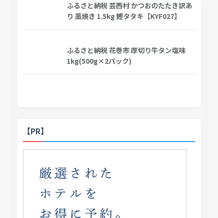
ふるさと納税 芸西村 かつおのたたき訳あ
り 藁焼き 1.5kg 鰹タタキ【KYF027】
ふるさと納税 花巻市 厚切り牛タン塩味
1kg(500g×2パック)
【PR】