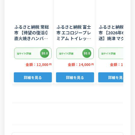
ふるさと納税 常総
ふるさと納税 富士
ふるさと納税 焼津
市 【待望の復活!】
市 エコロジープレ
市 【2026年6月発
直火焼きハンバー
ミアム トイレット
送】焼津 マグロ ネ
グ デミグラスソー
ペーパー ダブル 96
ギトロ セット F4 
ス 3kg 22個入り
ロール 日用品 人気
ぎとろ(a10-
80.0
80.0
80.0
当サイト評価
当サイト評価
当サイト評価
875202606)
金額：12,000
金額：14,000
金額：11,000
円
円
詳細を見る
詳細を見る
詳細を見る