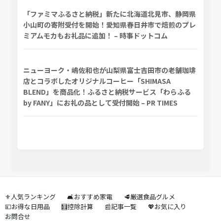
「ファミマふるさと納税」新たに北海道北見市、静岡県
小山町の寄附受付を開始！愛知県春日井市で焙煎のプレ
ミアムモカもお礼品に追加！ – 時事ドットコム
ニューヨーク・嶋佐和也が山梨県富士吉田市の老舗珈琲
店とコラボしたオリジナルコーヒー「SHIMASA
BLEND」を商品化！ふるさと納税サービス「わらふる
by FANY」にお礼の品として受付開始 – PR TIMES
⚜️人気ランキング
🛋️おすすめ家電
🥩厳選食品グルメ
💴お得な日用品
🧮控除計算
📰記事一覧
💖お気に入り
お問合せ