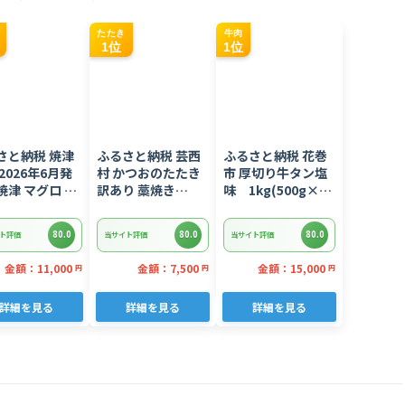
たたき
牛肉
1位
1位
さと納税 焼津
ふるさと納税 芸西
ふるさと納税 花巻
2026年6月発
村 かつおのたたき
市 厚切り牛タン塩
焼津 マグロ ネ
訳あり 藁焼き
味 1kg(500g×2
 セット F4 ね
1.5kg 鰹タタキ
パック)
(a10-
【KYF027】
80.0
80.0
80.0
ト評価
当サイト評価
当サイト評価
02606)
金額：11,000
金額：7,500
金額：15,000
円
円
円
詳細を見る
詳細を見る
詳細を見る