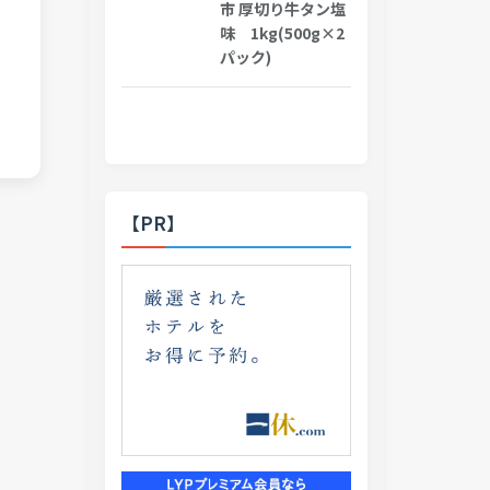
市 厚切り牛タン塩
味 1kg(500g×2
パック)
【PR】