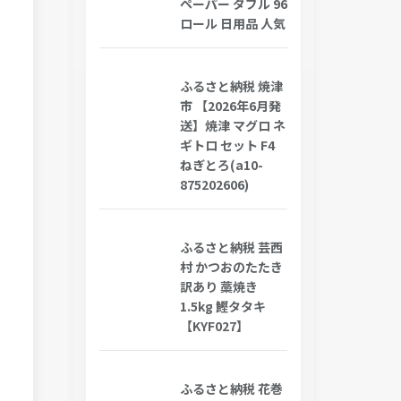
ペーパー ダブル 96
ロール 日用品 人気
ふるさと納税 焼津
市 【2026年6月発
送】焼津 マグロ ネ
ギトロ セット F4
ねぎとろ(a10-
875202606)
ふるさと納税 芸西
村 かつおのたたき
訳あり 藁焼き
1.5kg 鰹タタキ
【KYF027】
ふるさと納税 花巻