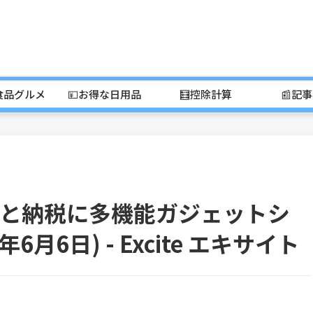
食品グルメ
💴お得な日用品
🧮控除計算
📰記
と納税に多機能ガジェットシ
6月6日) - Excite エキサイト