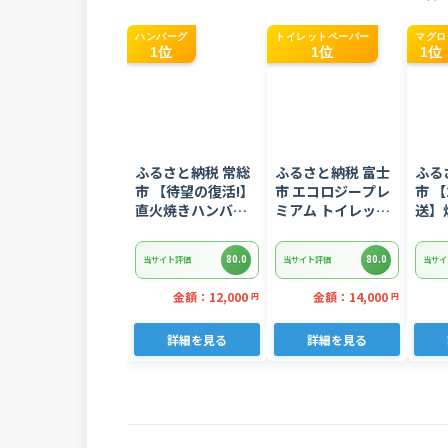
ハンバーグ
トイレットペーパー
マグロ
1位
1位
1位
ふるさと納税 常総
ふるさと納税 富士
ふる
市 【待望の復活!】
市 エコロジープレ
市 【
直火焼きハンバー
ミアム トイレット
送】
グ デミグラスソー
ペーパー ダブル 96
ギトロ
ス 3kg 22個入り
ロール 日用品 人気
ぎとろ
80.0
80.0
当サイト評価
当サイト評価
当サイ
8752
金額：12,000
金額：14,000
円
円
詳細を見る
詳細を見る