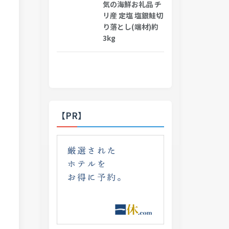
気の海鮮お礼品 チ
リ産 定塩 塩銀鮭切
り落とし(端材)約
3kg
【PR】