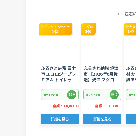
左右
トイレットペーパー
マグロ
たたき
1位
1位
1位
ふるさと納税 富士
ふるさと納税 焼津
ふる
市 エコロジープレ
市 【2026年6月発
村 
ミアム トイレット
送】焼津 マグロ ネ
訳あ
ペーパー ダブル 96
ギトロ セット F4 ね
1.5
ロール 日用品 人気
ぎとろ(a10-
【K
80.0
80.0
当サイト評価
当サイト評価
当サイ
875202606)
金額：14,000
金額：11,000
円
円
詳細を見る
詳細を見る