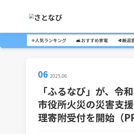
⚜️人気ランキング
🛋️おすすめ家電
🥩厳選
06
2025.06
「ふるなび」が、令和
市役所火災の災害支援
理寄附受付を開始（PR 