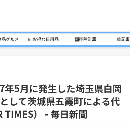
食品グルメ
💴お得な日用品
🧮控除計算
📰記
7年5月に発生した埼玉県白岡
として茨城県五霞町による代
TIMES） - 毎日新聞