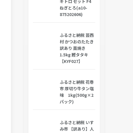
ギトロ セット F4
ねぎとろ(a10-
875202606)
ふるさと納税 芸西
村 かつおのたたき
訳あり 藁焼き
1.5kg 鰹タタキ
【KYF027】
ふるさと納税 花巻
市 厚切り牛タン塩
味 1kg(500g×2
パック)
ふるさと納税 いす
み市 【訳あり】人