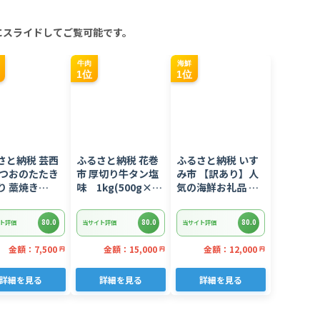
にスライドしてご覧可能です。
牛肉
海鮮
1位
1位
さと納税 芸西
ふるさと納税 花巻
ふるさと納税 いす
かつおのたたき
市 厚切り牛タン塩
み市 【訳あり】人
り 藁焼き
味 1kg(500g×2
気の海鮮お礼品 チ
kg 鰹タタキ
パック)
リ産 定塩 塩銀鮭切
YF027】
り落とし(端材)約
80.0
80.0
80.0
ト評価
当サイト評価
当サイト評価
3kg
金額：7,500
金額：15,000
金額：12,000
円
円
円
詳細を見る
詳細を見る
詳細を見る