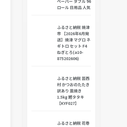
ペーパー ダブル 96
ロール 日用品 人気
ふるさと納税 焼津
市 【2026年6月発
送】焼津 マグロ ネ
ギトロ セット F4
ねぎとろ(a10-
875202606)
ふるさと納税 芸西
村 かつおのたたき
訳あり 藁焼き
1.5kg 鰹タタキ
【KYF027】
ふるさと納税 花巻