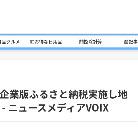
食品グルメ
💴お得な日用品
🧮控除計算
📰記
企業版ふるさと納税実施し地
- ニュースメディアVOIX