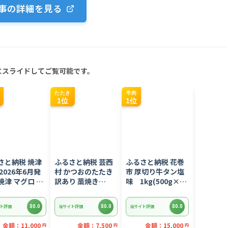
事の詳細を見る
にスライドしてご覧可能です。
たたき
牛肉
1位
1位
さと納税 焼津
ふるさと納税 芸西
ふるさと納税 花巻
2026年6月発
村 かつおのたたき
市 厚切り牛タン塩
焼津 マグロ ネ
訳あり 藁焼き
味 1kg(500g×2
 セット F4 ね
1.5kg 鰹タタキ
パック)
(a10-
【KYF027】
80.0
80.0
80.0
ト評価
当サイト評価
当サイト評価
02606)
金額：11,000
金額：7,500
金額：15,000
円
円
円