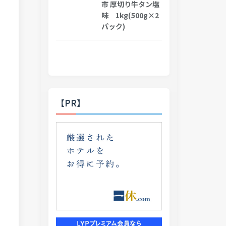
市 厚切り牛タン塩
味 1kg(500g×2
パック)
【PR】