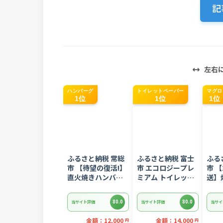
記
左右
ハンバーグ
トイレットペーパー
マグロ
1位
1位
1位
ふるさと納税 常総
ふるさと納税 富士
ふる
市 【待望の復活!】
市 エコロジープレ
市 【
直火焼きハンバー
ミアム トイレット
送】
グ デミグラスソー
ペーパー ダブル 96
ギトロ
ス 3kg 22個入り
ロール 日用品 人気
ぎとろ
80.0
80.0
当サイト評価
当サイト評価
当サイ
8752
金額：12,000
金額：14,000
円
円