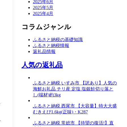
2025年6月
2025年5月
2025年4月
コラムジャンル
ふるさと納税の基礎知識
ふるさと納税情報
返礼品情報
人気の返礼品
っ
ふるさと納税 いすみ市 【訳あり】人気の
海鮮お礼品 チリ産 定塩 塩銀鮭切り落と
し(端材)約3kg
発
ふるさと納税 西尾市 【大容量】特大大盛
むきえび1.6kg(正味)・K287
ル
ふるさと納税 常総市 【待望の復活!】直