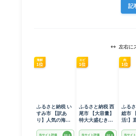
記
左右に
海鮮
エビ
肉
1位
1位
1位
ふるさと納税 い
ふるさと納税 西
ふるさ
すみ市 【訳あ
尾市 【大容量】
総市 
り】人気の海鮮
特大大盛むきえ
活!】
お礼品 チリ産 定
び1.6kg(正味)・
ンバー
塩 塩銀鮭切り落
K287
ラスソ
当サイト評価
当サイト評価
当サイト
80.0
80.0