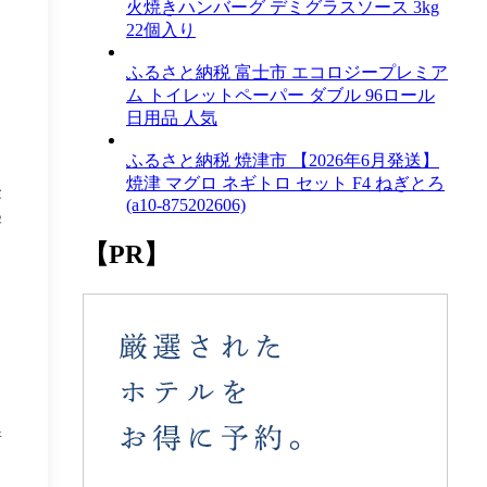
こ
火焼きハンバーグ デミグラスソース 3kg
22個入り
ふるさと納税 富士市 エコロジープレミア
ム トイレットペーパー ダブル 96ロール
日用品 人気
ふるさと納税 焼津市 【2026年6月発送】
焼津 マグロ ネギトロ セット F4 ねぎとろ
経
(a10-875202606)
寄
【PR】
情