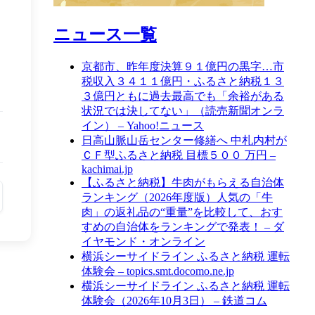
ニュース一覧
京都市、昨年度決算９１億円の黒字…市
税収入３４１１億円・ふるさと納税１３
３億円ともに過去最高でも「余裕がある
状況では決してない」（読売新聞オンラ
イン） – Yahoo!ニュース
日高山脈山岳センター修繕へ 中札内村が
ＣＦ型ふるさと納税 目標５００ 万円 –
kachimai.jp
【ふるさと納税】牛肉がもらえる自治体
ランキング（2026年度版）人気の「牛
肉」の返礼品の“重量”を比較して、おす
すめの自治体をランキングで発表！ – ダ
イヤモンド・オンライン
横浜シーサイドライン ふるさと納税 運転
体験会 – topics.smt.docomo.ne.jp
横浜シーサイドライン ふるさと納税 運転
体験会（2026年10月3日） – 鉄道コム