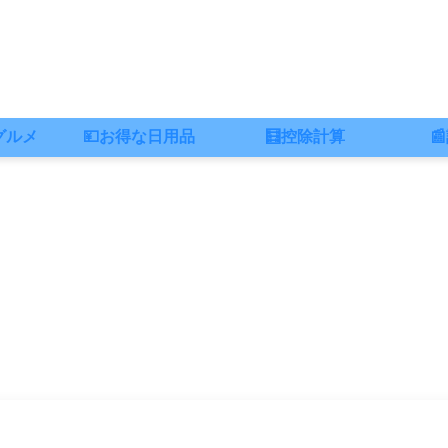
グルメ
💴お得な日用品
🧮控除計算
