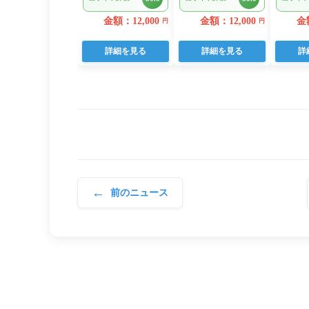
とし(端材)約3kg
22個
金額：12,000
金額：12,000
金額
円
円
詳細を見る
詳細を見る
詳
←
前のニュース