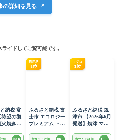
事の詳細を見る
スライドしてご覧可能です。
日用品
マグロ
1位
1位
と納税 常
ふるさと納税 富
ふるさと納税 焼
【待望の復
士市 エコロジー
津市 【2026年6月
直火焼きハ
プレミアム トイ
発送】焼津 マグ
グ デミグ
レットペーパー
ロ ネギトロ セッ
ース 3kg
ダブル 96ロール
ト F4 ねぎとろ
評価
当サイト評価
当サイト評価
80.0
80.0
80.0