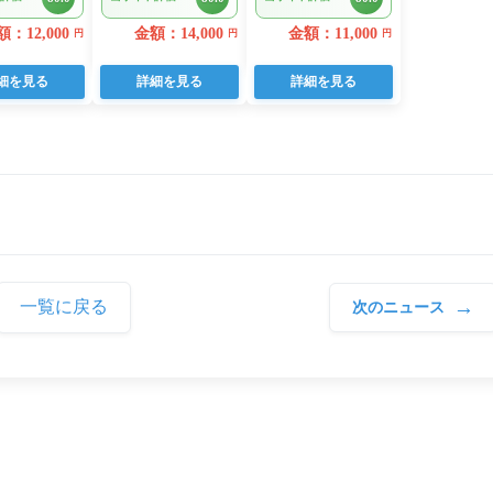
入り
日用品 人気
(a10-875202606)
：12,000
金額：14,000
金額：11,000
円
円
円
細を見る
詳細を見る
詳細を見る
→
一覧に戻る
次のニュース