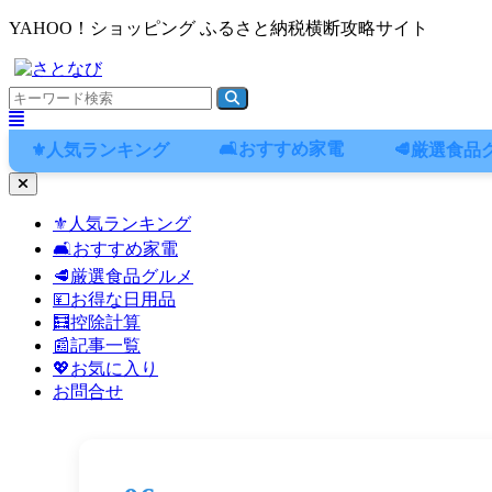
YAHOO！ショッピング ふるさと納税横断攻略サイト
🛋️おすすめ家電
⚜️人気ランキング
🥩厳選食品
ナ
ビ
⚜️人気ランキング
ゲ
🛋️おすすめ家電
ー
シ
🥩厳選食品グルメ
ョ
💴お得な日用品
ン
🧮控除計算
メ
📰記事一覧
ニ
💖お気に入り
ュ
お問合せ
ー