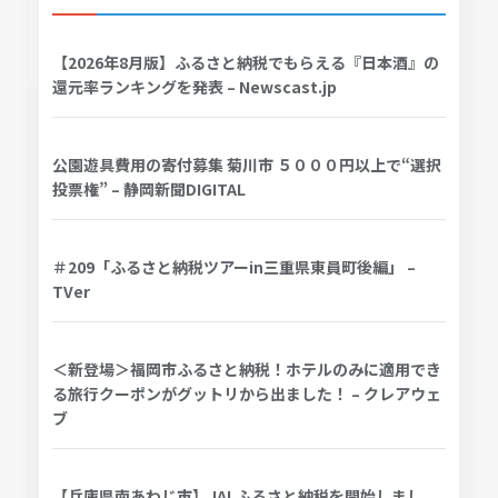
【2026年8月版】ふるさと納税でもらえる『日本酒』の
還元率ランキングを発表 – Newscast.jp
公園遊具費用の寄付募集 菊川市 ５０００円以上で“選択
投票権” – 静岡新聞DIGITAL
＃209「ふるさと納税ツアーin三重県東員町後編」 –
TVer
＜新登場＞福岡市ふるさと納税！ホテルのみに適用でき
る旅行クーポンがグットリから出ました！ – クレアウェ
ブ
【兵庫県南あわじ市】JALふるさと納税を開始しまし