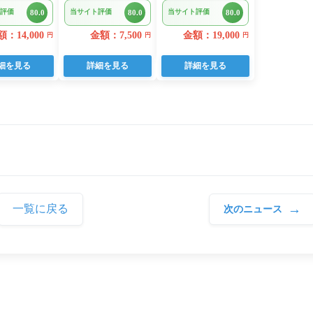
 96ロール
キ【KYF027】
ロ 切り落とし 約
評価
当サイト評価
当サイト評価
80.0
80.0
80.0
 人気
700g(a18-110)
：14,000
金額：7,500
金額：19,000
円
円
円
細を見る
詳細を見る
詳細を見る
→
一覧に戻る
次のニュース