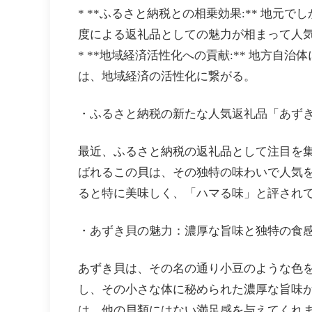
* **ふるさと納税との相乗効果:** 地
度による返礼品としての魅力が相まって人
* **地域経済活性化への貢献:** 地方
は、地域経済の活性化に繋がる。
・ふるさと納税の新たな人気返礼品「あず
最近、ふるさと納税の返礼品として注目を
ばれるこの貝は、その独特の味わいで人気
ると特に美味しく、「ハマる味」と評され
・あずき貝の魅力：濃厚な旨味と独特の食
あずき貝は、その名の通り小豆のような色
し、その小さな体に秘められた濃厚な旨味
は、他の貝類にはない満足感を与えてくれま