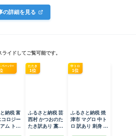
事の詳細を見る
スライドしてご覧可能です。
トペーパー
たたき
中トロ
位
1位
1位
と納税 富
ふるさと納税 芸
ふるさと納税 焼
エコロジー
西村 かつおのた
津市 マグロ 中ト
アム トイ
たき訳あり 藁焼
ロ 訳あり 刺身 ミ
ペーパー
き 1.5kg 鰹タタ
ナミマグロ 中ト