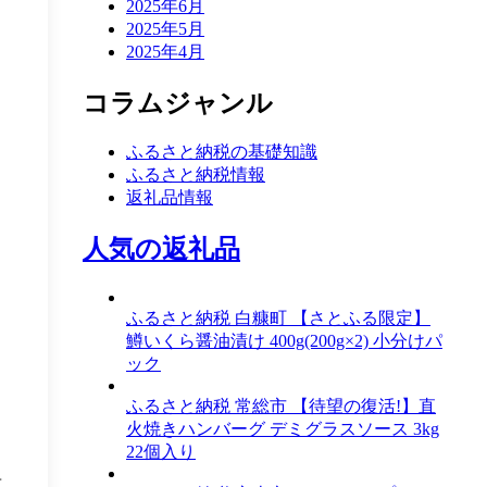
2025年6月
2025年5月
2025年4月
コラムジャンル
ふるさと納税の基礎知識
ふるさと納税情報
返礼品情報
人気の返礼品
ふるさと納税 白糠町 【さとふる限定】
鱒いくら醤油漬け 400g(200g×2) 小分けパ
ック
ふるさと納税 常総市 【待望の復活!】直
火焼きハンバーグ デミグラスソース 3kg
22個入り
方