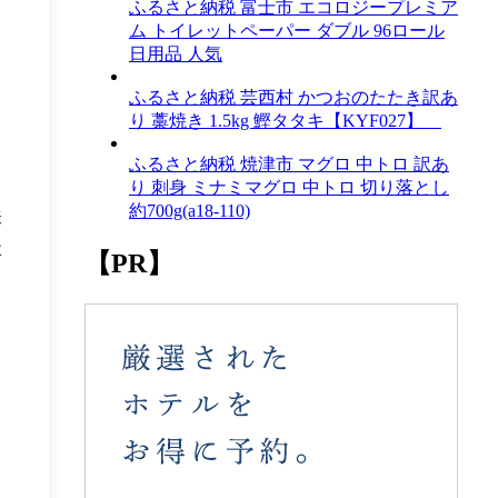
ふるさと納税 富士市 エコロジープレミア
ム トイレットペーパー ダブル 96ロール
日用品 人気
ふるさと納税 芸西村 かつおのたたき訳あ
り 藁焼き 1.5kg 鰹タタキ【KYF027】
ふるさと納税 焼津市 マグロ 中トロ 訳あ
り 刺身 ミナミマグロ 中トロ 切り落とし
約700g(a18-110)
味
体
【PR】