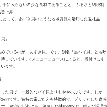
元でしか手に入らない希少な食材であることと、ふるさと納税制
気急上昇。
自治体にとって、あずき貝のような地域資源を活用した返礼品
き貝」
集めているのが「あずき貝」です。別名「黒バイ貝」とも呼
を博しています。dメニューニュースによると、煮付けにす
ています。
感
をした貝で、一般的なバイ貝よりもやや小ぶりです。しか
が魅力です。独特の歯ごたえも特徴的で、プリッとした食感
す。 煮付け以外にも、酒蒸しや炒め物など、様々な調理