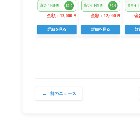
400g(200g×2) 小
ラスソース 3kg
ダブル
当サイト評価
当サイト評価
当サイト
80.0
80.0
分けパック
22個入り
日用品
金額：13,000
金額：12,000
金額
円
円
詳細を見る
詳細を見る
詳
←
前のニュース