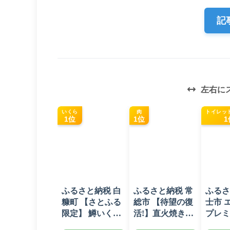
記
左右に
いくら
肉
トイレッ
1位
1位
1
ふるさと納税 白
ふるさと納税 常
ふるさ
糠町 【さとふる
総市 【待望の復
士市 
限定】 鱒いくら
活!】直火焼きハ
プレミ
醤油漬け
ンバーグ デミグ
レット