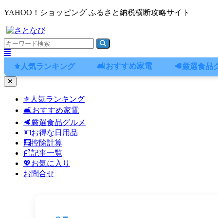
YAHOO！ショッピング ふるさと納税横断攻略サイト
🛋️おすすめ家電
⚜️人気ランキング
🥩厳選食品
ナ
ビ
⚜️人気ランキング
ゲ
🛋️おすすめ家電
ー
シ
🥩厳選食品グルメ
ョ
💴お得な日用品
ン
🧮控除計算
メ
📰記事一覧
ニ
💖お気に入り
ュ
お問合せ
ー