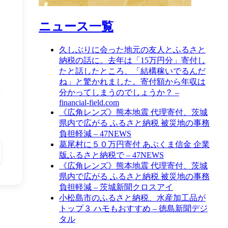
ニュース一覧
久しぶりに会った地元の友人とふるさと
納税の話に。去年は「15万円分」寄付し
たと話したところ、「結構稼いでるんだ
ね」と驚かれました。寄付額から年収は
分かってしまうのでしょうか？ –
financial-field.com
《広角レンズ》熊本地震 代理寄付、茨城
県内で広がる ふるさと納税 被災地の事務
負担軽減 – 47NEWS
葛尾村に５０万円寄付 あぶくま信金 企業
版ふるさと納税で – 47NEWS
《広角レンズ》熊本地震 代理寄付、茨城
県内で広がる ふるさと納税 被災地の事務
負担軽減 – 茨城新聞クロスアイ
小松島市のふるさと納税、水産加工品が
トップ３ ハモもおすすめ – 徳島新聞デジ
タル