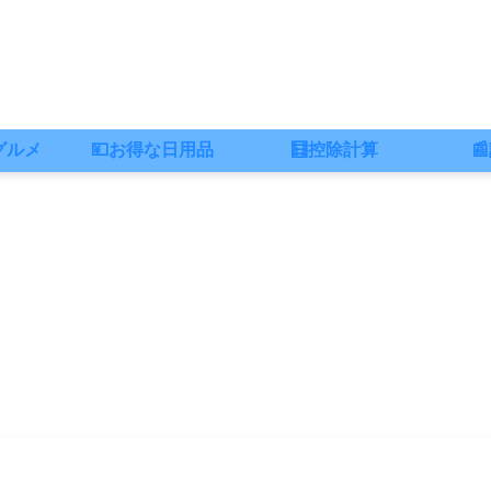
グルメ
💴お得な日用品
🧮控除計算
