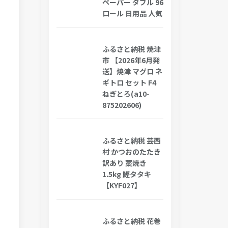
ペーパー ダブル 96
ロール 日用品 人気
ふるさと納税 焼津
市 【2026年6月発
送】焼津 マグロ ネ
ギトロ セット F4
ねぎとろ(a10-
875202606)
ふるさと納税 芸西
村 かつおのたたき
訳あり 藁焼き
1.5kg 鰹タタキ
【KYF027】
ふるさと納税 花巻