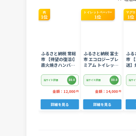
肉
トイレットペーパー
マグロ
1位
1位
1位
ふるさと納税 常総
ふるさと納税 富士
ふる
市 【待望の復活!】
市 エコロジープレ
市 【
直火焼きハンバー
ミアム トイレット
送】
グ デミグラスソー
ペーパー ダブル 96
ギトロ
ス 3kg 22個入り
ロール 日用品 人気
ぎとろ
80.0
80.0
当サイト評価
当サイト評価
当サイ
8752
金額：12,000
金額：14,000
円
円
詳細を見る
詳細を見る