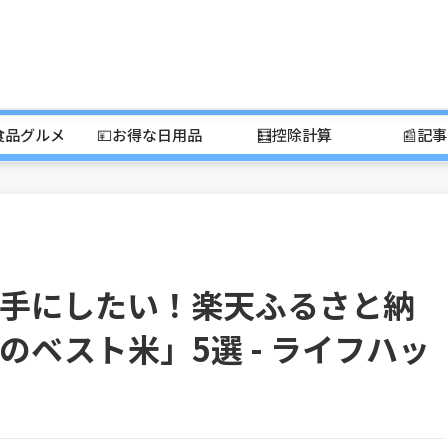
食品グルメ
💴お得な日用品
🧮控除計算
📰記
手にしたい！楽天ふるさと納
ベスト米」5選 - ライフハッ