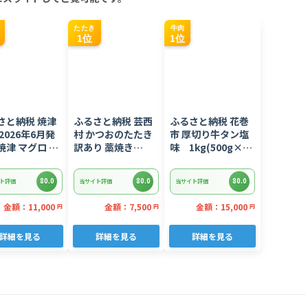
たたき
牛肉
1位
1位
さと納税 焼津
ふるさと納税 芸西
ふるさと納税 花巻
2026年6月発
村 かつおのたたき
市 厚切り牛タン塩
焼津 マグロ ネ
訳あり 藁焼き
味 1kg(500g×2
 セット F4 ね
1.5kg 鰹タタキ
パック)
(a10-
【KYF027】
80.0
80.0
80.0
ト評価
当サイト評価
当サイト評価
02606)
金額：11,000
金額：7,500
金額：15,000
円
円
円
詳細を見る
詳細を見る
詳細を見る