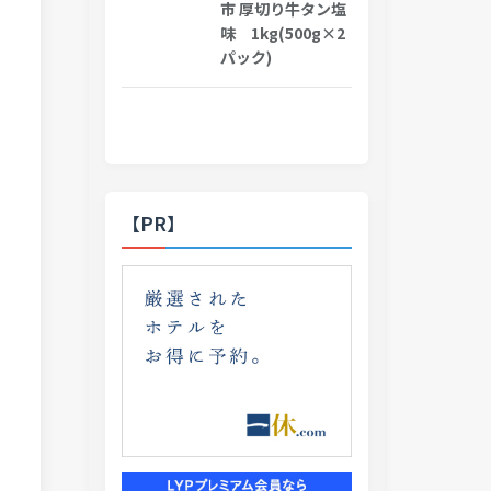
市 厚切り牛タン塩
味 1kg(500g×2
パック)
【PR】