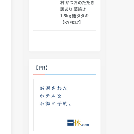
村 かつおのたたき
訳あり 藁焼き
1.5kg 鰹タタキ
【KYF027】
【PR】