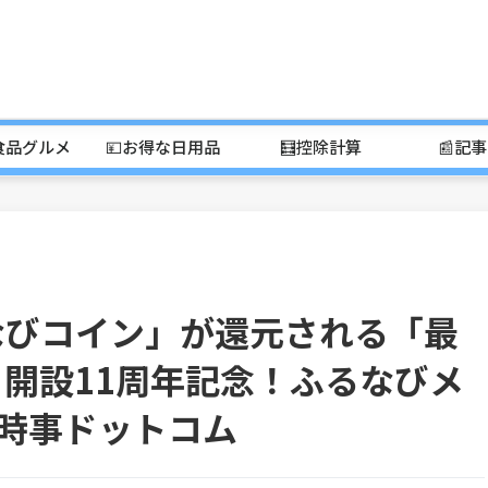
食品グルメ
💴お得な日用品
🧮控除計算
📰記
なびコイン」が還元される「最
ト開設11周年記念！ふるなびメ
 時事ドットコム