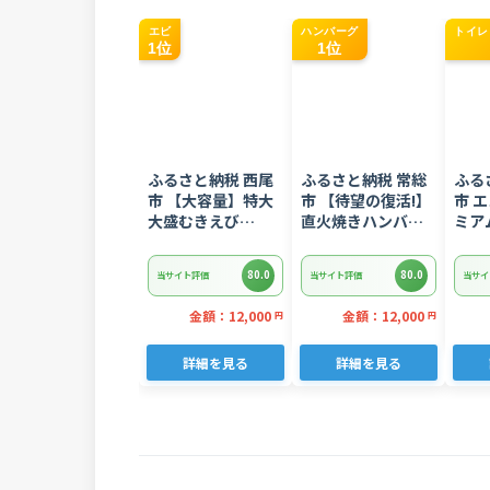
エビ
ハンバーグ
トイレ
1位
1位
ふるさと納税 西尾
ふるさと納税 常総
ふる
市 【大容量】特大
市 【待望の復活!】
市 
大盛むきえび
直火焼きハンバー
ミア
1.6kg(正味)・K287
グ デミグラスソー
ペーパ
ス 3kg 22個入り
ロー
80.0
80.0
当サイト評価
当サイト評価
当サイ
金額：12,000
金額：12,000
円
円
詳細を見る
詳細を見る