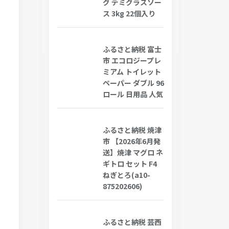
グ デミグラスソー
ス 3kg 22個入り
ふるさと納税 富士
市 エコロジープレ
ミアム トイレット
ペーパー ダブル 96
ロール 日用品 人気
ふるさと納税 焼津
市 【2026年6月発
送】焼津 マグロ ネ
ギトロ セット F4
ねぎとろ(a10-
875202606)
ふるさと納税 芸西