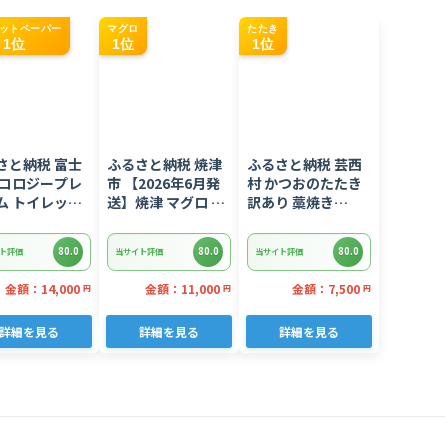
ットペーパー
マグロ
たたき
1位
1位
1位
さと納税 富士
ふるさと納税 焼津
ふるさと納税 芸西
エコロジープレ
市 【2026年6月発
村 かつおのたたき
ム トイレット
送】焼津 マグロ ネ
訳あり 藁焼き
ー ダブル 96
ギトロ セット F4 ね
1.5kg 鰹タタキ
ル 日用品 人気
ぎとろ(a10-
【KYF027】
80.0
80.0
80.0
ト評価
当サイト評価
当サイト評価
875202606)
金額：14,000
金額：11,000
金額：7,500
円
円
円
詳細を見る
詳細を見る
詳細を見る