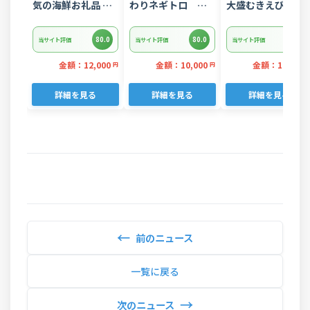
気の海鮮お礼品 チ
わりネギトロ
大盛むきえび
リ産 定塩 塩銀鮭切
1.5kg(15パック入
1.6kg(正味)・K28
り落とし(端材)約
り)のセット
80.0
80.0
80.0
当サイト評価
当サイト評価
当サイト評価
3kg
金額：12,000
金額：10,000
金額：12,000
円
円
詳細を見る
詳細を見る
詳細を見る
←
前のニュース
一覧に戻る
→
次のニュース