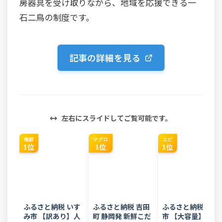
房器具を受け取りながら、地域を応援できる一
石二鳥の制度です。
記事の詳細を見る
左右にスライドしてご覧可能です。
海鮮
マグロ
エビ
1位
1位
1位
ふるさと納税 いす
ふるさと納税 吉田
ふるさと納税 西尾
み市 【訳あり】人
町 静岡発 新鮮こだ
市 【大容量】特大