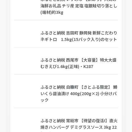
海鮮お礼品 チリ産 定塩 塩銀鮭切り落とし
(端材)約3kg
ふるさと納税 吉田町 静岡発 新鮮こだわり
ネギトロ 1.5kg(15パック入り)のセット
ふるさと納税 西尾市 【大容量】特大大盛
むきえび1.6kg(正味)・K287
ふるさと納税 白糠町 【さとふる限定】 鱒
いくら醤油漬け 400g(200g×2) 小分けパ
ック
ふるさと納税 常総市 【待望の復活!】直火
焼きハンバーグ デミグラスソース 3kg 22