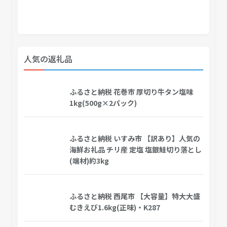
人気の返礼品
ふるさと納税 花巻市 厚切り牛タン塩味
1kg(500g×2パック)
ふるさと納税 いすみ市 【訳あり】人気の
海鮮お礼品 チリ産 定塩 塩銀鮭切り落とし
(端材)約3kg
ふるさと納税 西尾市 【大容量】特大大盛
むきえび1.6kg(正味)・K287