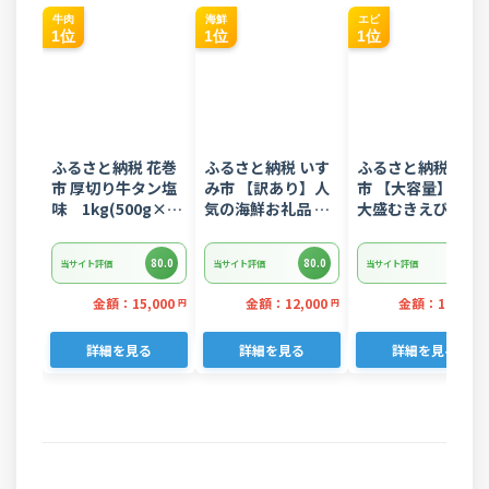
牛肉
海鮮
エビ
1位
1位
1位
ふるさと納税 花巻
ふるさと納税 いす
ふるさと納税 西尾
市 厚切り牛タン塩
み市 【訳あり】人
市 【大容量】特大
味 1kg(500g×2
気の海鮮お礼品 チ
大盛むきえび
パック)
リ産 定塩 塩銀鮭切
1.6kg(正味)・K28
り落とし(端材)約
80.0
80.0
80.0
当サイト評価
当サイト評価
当サイト評価
3kg
金額：15,000
金額：12,000
金額：12,000
円
円
詳細を見る
詳細を見る
詳細を見る