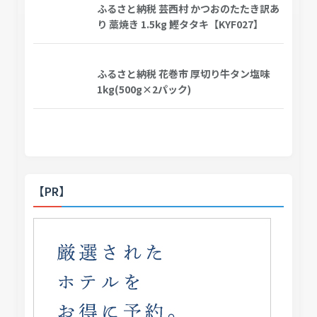
ふるさと納税 芸西村 かつおのたたき訳あ
り 藁焼き 1.5kg 鰹タタキ【KYF027】
ふるさと納税 花巻市 厚切り牛タン塩味
1kg(500g×2パック)
【PR】