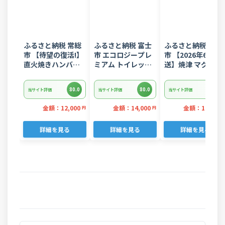
ふるさと納税 常総
ふるさと納税 富士
ふるさと納税 焼津
市 【待望の復活!】
市 エコロジープレ
市 【2026年6月発
直火焼きハンバー
ミアム トイレット
送】焼津 マグロ ネ
グ デミグラスソー
ペーパー ダブル 96
ギトロ セット F4 
ス 3kg 22個入り
ロール 日用品 人気
ぎとろ(a10-
80.0
80.0
80.0
当サイト評価
当サイト評価
当サイト評価
875202606)
金額：12,000
金額：14,000
金額：11,000
円
円
詳細を見る
詳細を見る
詳細を見る