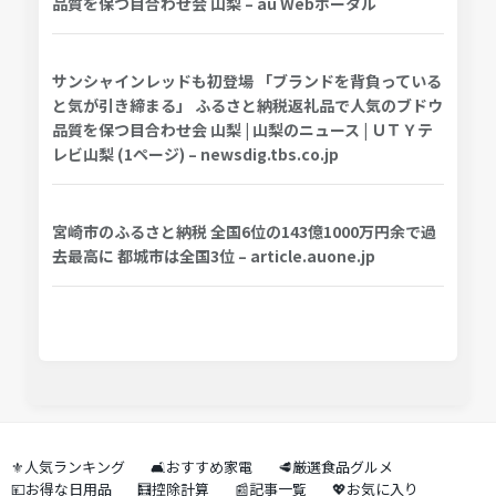
品質を保つ目合わせ会 山梨 – au Webポータル
サンシャインレッドも初登場 「ブランドを背負っている
と気が引き締まる」 ふるさと納税返礼品で人気のブドウ
品質を保つ目合わせ会 山梨 | 山梨のニュース | ＵＴＹテ
レビ山梨 (1ページ) – newsdig.tbs.co.jp
宮崎市のふるさと納税 全国6位の143億1000万円余で過
去最高に 都城市は全国3位 – article.auone.jp
⚜️人気ランキング
🛋️おすすめ家電
🥩厳選食品グルメ
💴お得な日用品
🧮控除計算
📰記事一覧
💖お気に入り