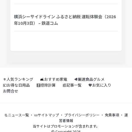
横浜シーサイドライン ふるさと納税 運転体験会（2026
年10月3日） – 鉄道コム
⚜️人気ランキング
🛋️おすすめ家電
🥩厳選食品グルメ
💴お得な日用品
🧮控除計算
📰記事一覧
💖お気に入り
お問合せ
📃ニュース一覧
・
📜サイトマップ
・
プライバシーポリシー
・
免責事項
・
運
営者情報
当サイトはプロモーションが含まれます。
© Copyright 2026