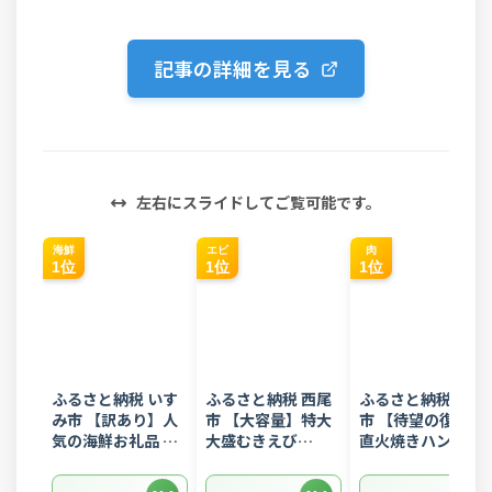
記事の詳細を見る
左右にスライドしてご覧可能です。
海鮮
エビ
肉
1位
1位
1位
ふるさと納税 いす
ふるさと納税 西尾
ふるさと納税 常総
み市 【訳あり】人
市 【大容量】特大
市 【待望の復活!】
気の海鮮お礼品 チ
大盛むきえび
直火焼きハンバー
リ産 定塩 塩銀鮭切
1.6kg(正味)・K287
グ デミグラスソー
り落とし(端材)約
ス 3kg 22個入り