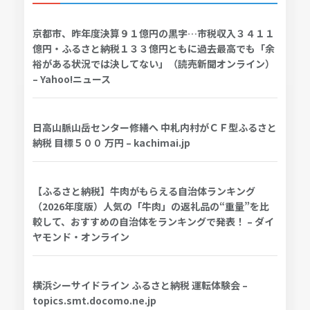
京都市、昨年度決算９１億円の黒字…市税収入３４１１
億円・ふるさと納税１３３億円ともに過去最高でも「余
裕がある状況では決してない」（読売新聞オンライン）
– Yahoo!ニュース
日高山脈山岳センター修繕へ 中札内村がＣＦ型ふるさと
納税 目標５００ 万円 – kachimai.jp
【ふるさと納税】牛肉がもらえる自治体ランキング
（2026年度版）人気の「牛肉」の返礼品の“重量”を比
較して、おすすめの自治体をランキングで発表！ – ダイ
ヤモンド・オンライン
横浜シーサイドライン ふるさと納税 運転体験会 –
topics.smt.docomo.ne.jp