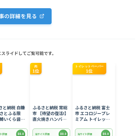
事の詳細を見る
にスライドしてご覧可能です。
肉
トイレットペーパー
1位
1位
さと納税 白糠
ふるさと納税 常総
ふるさと納税 富士
【さとふる限
市 【待望の復活!】
市 エコロジープレ
 鱒いくら醤油
直火焼きハンバー
ミアム トイレット
グ デミグラスソー
ペーパー ダブル 96
g(200g×2) 小
ス 3kg 22個入り
ロール 日用品 人気
80.0
80.0
80.0
ト評価
当サイト評価
当サイト評価