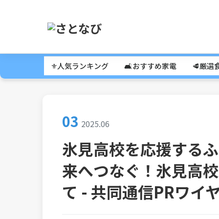
⚜️人気ランキング
🛋️おすすめ家電
🥩厳選
03
2025.06
氷見高校を応援するふ
来へつなぐ！氷見高校
て - 共同通信PRワイ