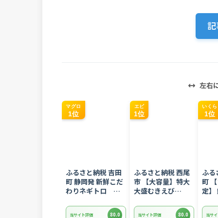
記
左右
マグロ
エビ
いくら
1位
1位
1位
ふるさと納税 吉田
ふるさと納税 西尾
ふる
町 静岡発 新鮮こだ
市 【大容量】特大
町 
わりネギトロ
大盛むきえび
定】
1.5kg(15パック入
1.6kg(正味)・K287
漬け
り)のセット
400
80.0
80.0
当サイト評価
当サイト評価
当サイ