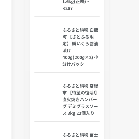
1.6kg(正味)・
K287
ふるさと納税 白糠
町 【さとふる限
定】 鱒いくら醤油
漬け
400g(200g×2) 小
分けパック
ふるさと納税 常総
市 【待望の復活!】
直火焼きハンバー
グ デミグラスソー
ス 3kg 22個入り
ふるさと納税 富士