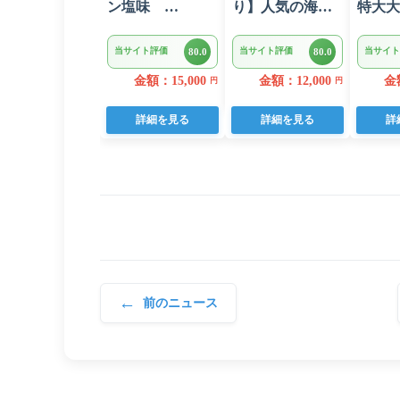
ン塩味
り】人気の海鮮
特大大
1kg(500g×2パッ
お礼品 チリ産 定
び1.6
ク)
塩 塩銀鮭切り落
K287
当サイト評価
当サイト評価
当サイト
80.0
80.0
とし(端材)約3kg
金額：15,000
金額：12,000
金額
円
円
詳細を見る
詳細を見る
詳
←
前のニュース