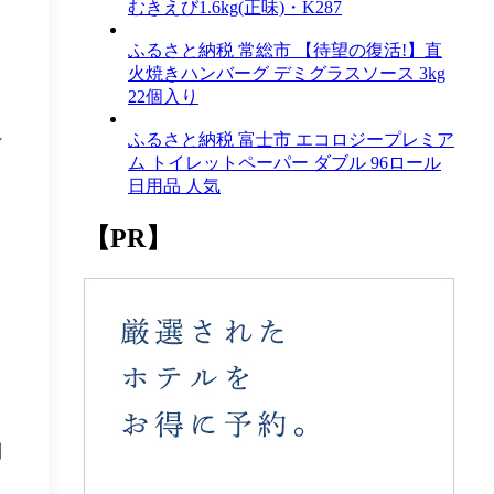
むきえび1.6kg(正味)・K287
ふるさと納税 常総市 【待望の復活!】直
火焼きハンバーグ デミグラスソース 3kg
22個入り
れ
ふるさと納税 富士市 エコロジープレミア
ム トイレットペーパー ダブル 96ロール
さ
日用品 人気
【PR】
制