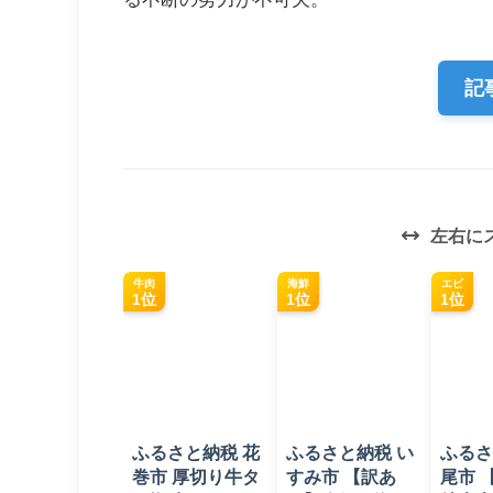
記
左右に
牛肉
海鮮
エビ
1位
1位
1位
ふるさと納税 花
ふるさと納税 い
ふるさ
巻市 厚切り牛タ
すみ市 【訳あ
尾市 