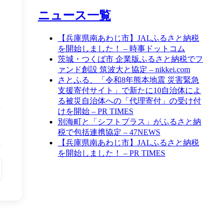
ニュース一覧
【兵庫県南あわじ市】JALふるさと納税
を開始しました！ – 時事ドットコム
茨城・つくば市 企業版ふるさと納税でフ
ァンド創設 筑波大と協定 – nikkei.com
さとふる、「令和8年熊本地震 災害緊急
支援寄付サイト」で新たに10自治体によ
る被災自治体への「代理寄付」の受け付
けを開始 – PR TIMES
別海町と「シフトプラス」がふるさと納
税で包括連携協定 – 47NEWS
【兵庫県南あわじ市】JALふるさと納税
を開始しました！ – PR TIMES