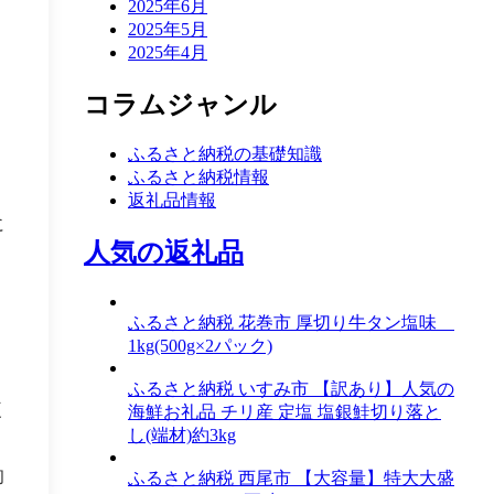
2025年6月
2025年5月
2025年4月
コラムジャンル
ふるさと納税の基礎知識
ふるさと納税情報
返礼品情報
に
人気の返礼品
ふるさと納税 花巻市 厚切り牛タン塩味
1kg(500g×2パック)
ふるさと納税 いすみ市 【訳あり】人気の
複
海鮮お礼品 チリ産 定塩 塩銀鮭切り落と
し(端材)約3kg
的
ふるさと納税 西尾市 【大容量】特大大盛