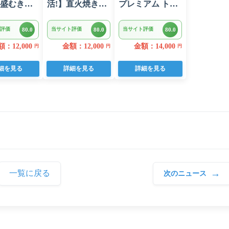
盛むきえ
活!】直火焼きハ
プレミアム トイ
kg(正味)・
ンバーグ デミグ
レットペーパー
ラスソース 3kg
ダブル 96ロール
評価
当サイト評価
当サイト評価
80.0
80.0
80.0
22個入り
日用品 人気
：12,000
金額：12,000
金額：14,000
円
円
円
細を見る
詳細を見る
詳細を見る
→
一覧に戻る
次のニュース