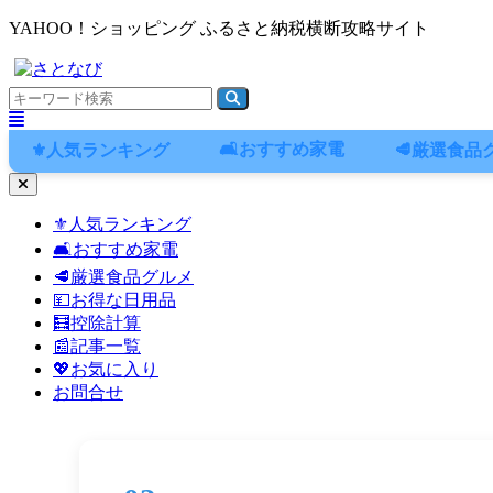
YAHOO！ショッピング ふるさと納税横断攻略サイト
🛋️おすすめ家電
⚜️人気ランキング
🥩厳選食品
ナ
ビ
⚜️人気ランキング
ゲ
🛋️おすすめ家電
ー
シ
🥩厳選食品グルメ
ョ
💴お得な日用品
ン
🧮控除計算
メ
📰記事一覧
ニ
💖お気に入り
ュ
お問合せ
ー