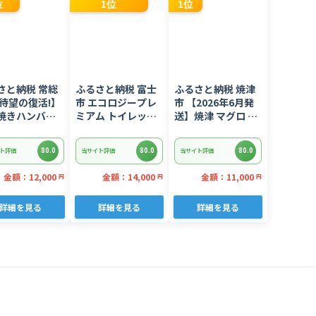
位
1位
1位
さと納税 常総
ふるさと納税 富士
ふるさと納税 焼津
【待望の復活!】
市 エコロジープレ
市 【2026年6月発
焼きハンバー
ミアム トイレット
送】焼津 マグロ ネ
デミグラスソー
ペーパー ダブル 96
ギトロ セット F4 ね
kg 22個入り
ロール 日用品 人気
ぎとろ(a10-
80.0
80.0
80.0
ト評価
当サイト評価
当サイト評価
875202606)
金額：12,000
金額：14,000
金額：11,000
円
円
円
詳細を見る
詳細を見る
詳細を見る