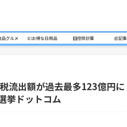
食品グルメ
💴お得な日用品
🧮控除計算
📰記
税流出額が過去最多123億円に
 選挙ドットコム