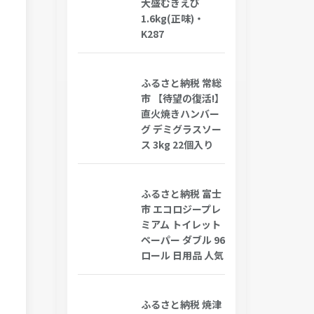
大盛むきえび
1.6kg(正味)・
K287
ふるさと納税 常総
市 【待望の復活!】
直火焼きハンバー
グ デミグラスソー
ス 3kg 22個入り
ふるさと納税 富士
市 エコロジープレ
ミアム トイレット
ペーパー ダブル 96
ロール 日用品 人気
ふるさと納税 焼津