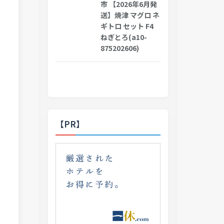
市 【2026年6月発
送】焼津 マグロ ネ
ギトロ セット F4
ねぎとろ(a10-
875202606)
【PR】