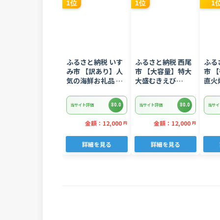
1位
1位
1
ふるさと納税 いす
ふるさと納税 西尾
ふる
み市 【訳あり】人
市 【大容量】特大
市 
気の海鮮お礼品 チ
大盛むきえび
直火
リ産 定塩 塩銀鮭切
1.6kg(正味)・K287
グ 
り落とし(端材)約
ス 3
80.0
80.0
当サイト評価
当サイト評価
当サイ
3kg
金額：12,000
金額：12,000
円
円
詳細を見る
詳細を見る