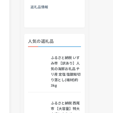
返礼品情報
人気の返礼品
ふるさと納税 いす
み市 【訳あり】人
気の海鮮お礼品 チ
リ産 定塩 塩銀鮭切
り落とし(端材)約
3kg
ふるさと納税 西尾
市 【大容量】特大