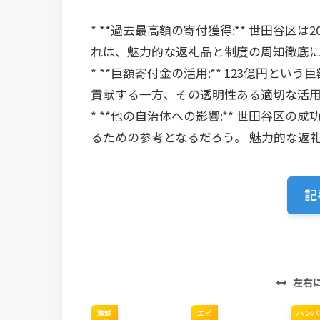
* **過去最高額の寄付獲得:** 世田谷区
れは、魅力的な返礼品と制度の周知徹底
* **巨額寄付金の活用:** 123億円
貢献する一方、その透明性ある適切な活
* **他の自治体への影響:** 世田谷
るための参考となるだろう。 魅力的な返
記
左右
海鮮
エビ
ハンバ