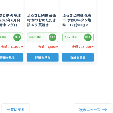
さと納税 焼津
ふるさと納税 芸西
ふるさと納税 花巻
2026年6月発
村 かつおのたたき
市 厚切り牛タン塩
焼津 マグロ ネ
訳あり 藁焼き
味 1kg(500g×2
 セット F4 ね
1.5kg 鰹タタキ
パック)
(a10-
【KYF027】
80.0
80.0
80.0
ト評価
当サイト評価
当サイト評価
02606)
金額：11,000
金額：7,500
金額：15,000
円
円
円
詳細を見る
詳細を見る
詳細を見る
→
次のニュース
一覧に戻る