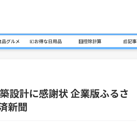
食品グルメ
💴お得な日用品
🧮控除計算
📰記
築設計に感謝状 企業版ふるさ
経済新聞