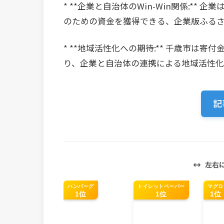
* **企業と自治体のWin-Win関係:*
のための資金を獲得できる、企業版ふる
* **地域活性化への期待:** 千歳市は
り、企業と自治体の連携による地域活性化
記
左右
ハンバーグ
トイレットペーパー
マグロ
1位
1位
1位