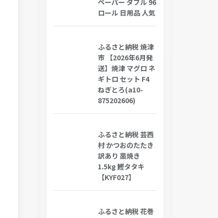
ペーパー ダブル 96
ロール 日用品 人気
ふるさと納税 焼津
市 【2026年6月発
送】焼津 マグロ ネ
ギトロ セット F4
ねぎとろ(a10-
875202606)
ふるさと納税 芸西
村 かつおのたたき
訳あり 藁焼き
1.5kg 鰹タタキ
【KYF027】
ふるさと納税 花巻