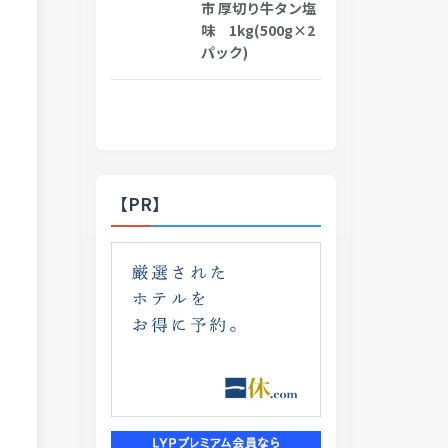
市 厚切り牛タン塩
味 1kg(500g×2
パック)
【PR】