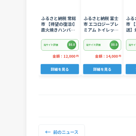
ふるさと納税 常総
ふるさと納税 富士
ふる
市 【待望の復活!】
市 エコロジープレ
市 【
直火焼きハンバー
ミアム トイレット
送】
グ デミグラスソー
ペーパー ダブル 96
ギトロ
ス 3kg 22個入り
ロール 日用品 人気
ぎとろ
80.0
80.0
当サイト評価
当サイト評価
当サイ
8752
金額：12,000
金額：14,000
円
円
詳細を見る
詳細を見る
←
前のニュース