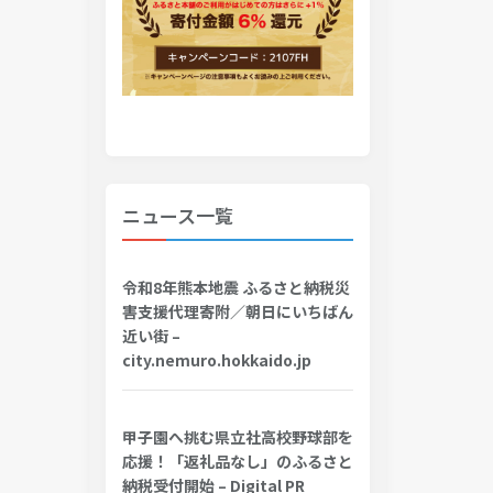
ニュース一覧
令和8年熊本地震 ふるさと納税災
害支援代理寄附／朝日にいちばん
近い街 –
city.nemuro.hokkaido.jp
甲子園へ挑む県立社高校野球部を
応援！「返礼品なし」のふるさと
納税受付開始 – Digital PR