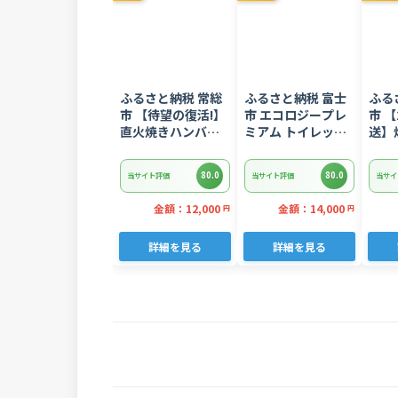
ふるさと納税 常総
ふるさと納税 富士
ふる
市 【待望の復活!】
市 エコロジープレ
市 【
直火焼きハンバー
ミアム トイレット
送】
グ デミグラスソー
ペーパー ダブル 96
ギトロ
ス 3kg 22個入り
ロール 日用品 人気
ぎとろ
80.0
80.0
当サイト評価
当サイト評価
当サイ
8752
金額：12,000
金額：14,000
円
円
詳細を見る
詳細を見る