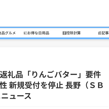
食品グルメ
💴お得な日用品
🧮控除計算
📰記
返礼品「りんごバター」要件
性 新規受付を停止 長野（ＳＢ
o!ニュース