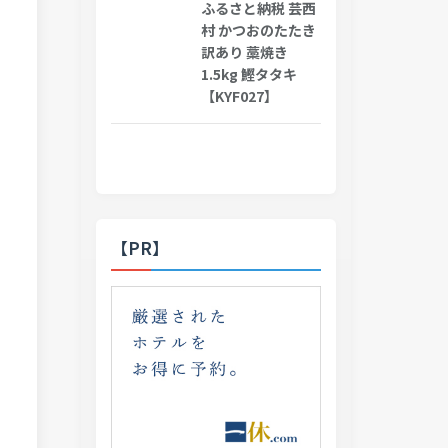
ふるさと納税 芸西
村 かつおのたたき
訳あり 藁焼き
1.5kg 鰹タタキ
【KYF027】
【PR】