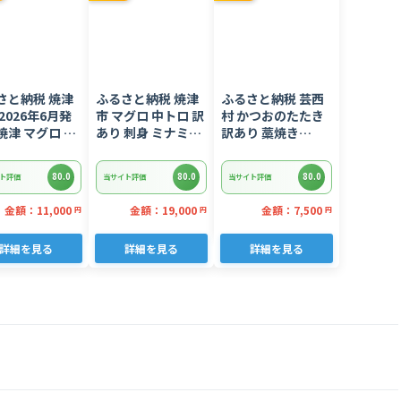
さと納税 焼津
ふるさと納税 焼津
ふるさと納税 芸西
2026年6月発
市 マグロ 中トロ 訳
村 かつおのたたき
焼津 マグロ ネ
あり 刺身 ミナミマ
訳あり 藁焼き
 セット F4 ね
グロ 中トロ 切り落
1.5kg 鰹タタキ
(a10-
とし 約700g(a18-
【KYF027】
80.0
80.0
80.0
ト評価
当サイト評価
当サイト評価
02606)
110)
金額：11,000
金額：19,000
金額：7,500
円
円
円
詳細を見る
詳細を見る
詳細を見る