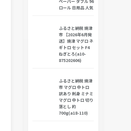
ペーパー ダブル 96
ロール 日用品 人気
ふるさと納税 焼津
市 【2026年6月発
送】焼津 マグロ ネ
ギトロ セット F4
ねぎとろ(a10-
875202606)
ふるさと納税 焼津
市 マグロ 中トロ
訳あり 刺身 ミナミ
マグロ 中トロ 切り
落とし 約
700g(a18-110)