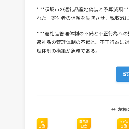
* **須坂市の返礼品産地偽装と予算減額:
れた。寄付者の信頼を失墜させ、税収減
* **返礼品管理体制の不備と不正行為へ
返礼品の管理体制の不備と、不正行為に
理体制の構築が急務である。
記
左右
肉
日用品
マグロ
1位
1位
1位