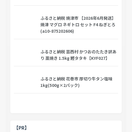
ふるさと納税 焼津市 【2026年6月発送】
焼津 マグロ ネギトロ セット F4 ねぎとろ
(a10-875202606)
ふるさと納税 芸西村 かつおのたたき訳あ
り 藁焼き 1.5kg 鰹タタキ【KYF027】
ふるさと納税 花巻市 厚切り牛タン塩味
1kg(500g×2パック)
【PR】