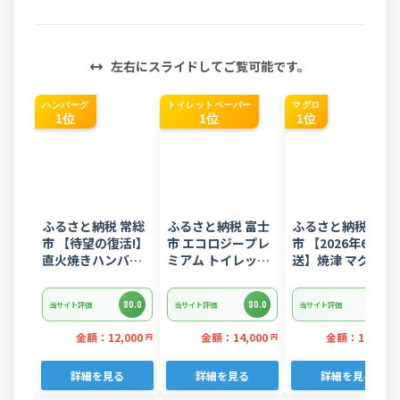
左右にスライドしてご覧可能です。
ハンバーグ
トイレットペーパー
マグロ
1位
1位
1位
ふるさと納税 常総
ふるさと納税 富士
ふるさと納税 焼津
市 【待望の復活!】
市 エコロジープレ
市 【2026年6月発
直火焼きハンバー
ミアム トイレット
送】焼津 マグロ ネ
グ デミグラスソー
ペーパー ダブル 96
ギトロ セット F4 
ス 3kg 22個入り
ロール 日用品 人気
ぎとろ(a10-
80.0
80.0
80.0
当サイト評価
当サイト評価
当サイト評価
875202606)
金額：12,000
金額：14,000
金額：11,000
円
円
詳細を見る
詳細を見る
詳細を見る