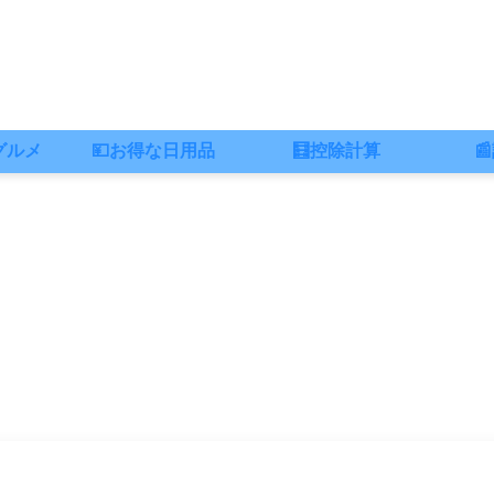
グルメ
💴お得な日用品
🧮控除計算
