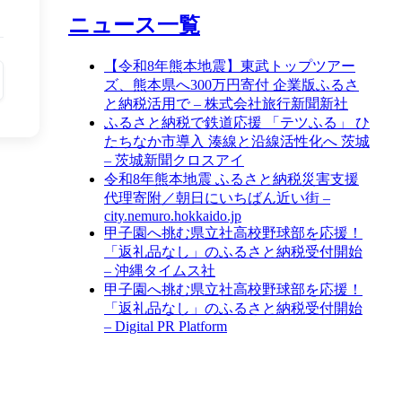
ニュース一覧
【令和8年熊本地震】東武トップツアー
ズ、熊本県へ300万円寄付 企業版ふるさ
と納税活用で – 株式会社旅行新聞新社
ふるさと納税で鉄道応援 「テツふる」 ひ
たちなか市導入 湊線と沿線活性化へ 茨城
– 茨城新聞クロスアイ
令和8年熊本地震 ふるさと納税災害支援
代理寄附／朝日にいちばん近い街 –
city.nemuro.hokkaido.jp
甲子園へ挑む県立社高校野球部を応援！
「返礼品なし」のふるさと納税受付開始
– 沖縄タイムス社
甲子園へ挑む県立社高校野球部を応援！
「返礼品なし」のふるさと納税受付開始
– Digital PR Platform