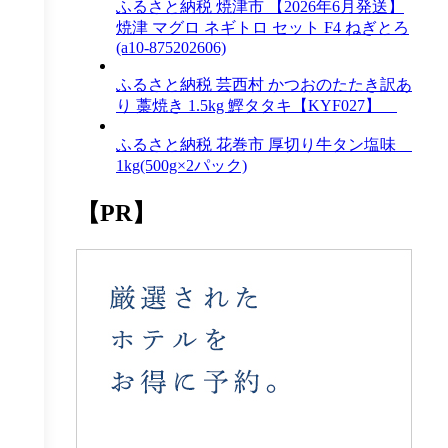
ふるさと納税 焼津市 【2026年6月発送】
焼津 マグロ ネギトロ セット F4 ねぎとろ
(a10-875202606)
ふるさと納税 芸西村 かつおのたたき訳あ
り 藁焼き 1.5kg 鰹タタキ【KYF027】
ふるさと納税 花巻市 厚切り牛タン塩味
1kg(500g×2パック)
【PR】