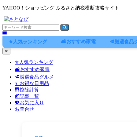
YAHOO！ショッピング ふるさと納税横断攻略サイト
🛋️おすすめ家電
⚜️人気ランキング
🥩厳選食品
ナ
ビ
⚜️人気ランキング
ゲ
🛋️おすすめ家電
ー
シ
🥩厳選食品グルメ
ョ
💴お得な日用品
ン
🧮控除計算
メ
📰記事一覧
ニ
💖お気に入り
ュ
お問合せ
ー