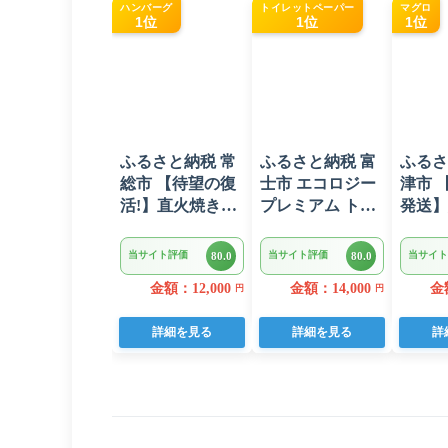
ハンバーグ
トイレットペーパー
マグロ
1位
1位
1位
ふるさと納税 常
ふるさと納税 富
ふるさ
総市 【待望の復
士市 エコロジー
津市 【
活!】直火焼きハ
プレミアム トイ
発送】
ンバーグ デミグ
レットペーパー
ロ ネ
ラスソース 3kg
ダブル 96ロール
ト F4
当サイト評価
当サイト評価
当サイト
80.0
80.0
22個入り
日用品 人気
(a10-8
金額：12,000
金額：14,000
金額
円
円
詳細を見る
詳細を見る
詳