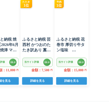
たたき
牛肉
1位
1位
と納税 焼
ふるさと納税 芸
ふるさと納税 花
2026年6月
西村 かつおのた
巻市 厚切り牛タ
焼津 マグ
たき訳あり 藁焼
ン塩味
ギトロ セッ
き 1.5kg 鰹タタ
1kg(500g×2パッ
 ねぎとろ
キ【KYF027】
ク)
評価
当サイト評価
当サイト評価
80.0
80.0
80.0
75202606)
：11,000
金額：7,500
金額：15,000
円
円
円
細を見る
詳細を見る
詳細を見る