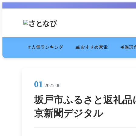
⚜️人気ランキング
🛋️おすすめ家電
🥩厳
01
2025.06
坂戸市ふるさと返礼品に
京新聞デジタル