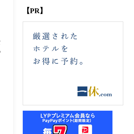
【PR】
ら
じ
だ
の