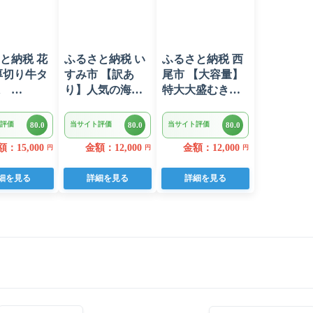
と納税 花
ふるさと納税 い
ふるさと納税 西
厚切り牛タ
すみ市 【訳あ
尾市 【大容量】
味
り】人気の海鮮
特大大盛むきえ
00g×2パッ
お礼品 チリ産 定
び1.6kg(正味)・
塩 塩銀鮭切り落
K287
評価
当サイト評価
当サイト評価
80.0
80.0
80.0
とし(端材)約3kg
：15,000
金額：12,000
金額：12,000
円
円
円
細を見る
詳細を見る
詳細を見る