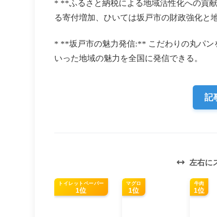
* **ふるさと納税による地域活性化への貢
る寄付増加、ひいては坂戸市の財政強化と
* **坂戸市の魅力発信:** こだわりの
いった地域の魅力を全国に発信できる。
記
左右に
トイレットペーパー
マグロ
牛肉
1位
1位
1位