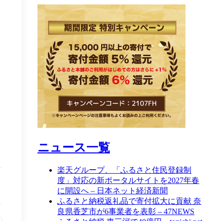
ニュース一覧
楽天グループ、「ふるさと住民登録制
度」対応の新ポータルサイトを2027年春
に開設へ – 日本ネット経済新聞
ふるさと納税返礼品で寄付拡大に貢献 奈
良県香芝市が6事業者を表彰 – 47NEWS