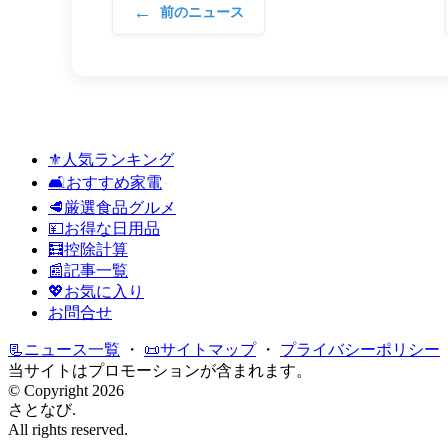
←
前のニュース
⚜️人気ランキング
🛋️おすすめ家電
🥩厳選食品グルメ
💴お得な日用品
🧮控除計算
📰記事一覧
💖お気に入り
お問合せ
📃ニュース一覧
・
📜サイトマップ
・
プライバシーポリシー
当サイトはプロモーションが含まれます。
© Copyright 2026
さとなび.
All rights reserved.