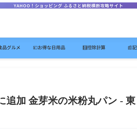
YAHOO！ショッピング ふるさと納税横断攻略サイト
選食品グルメ
💴お得な日用品
🧮控除計算
📰
追加 金芽米の米粉丸パン - 東