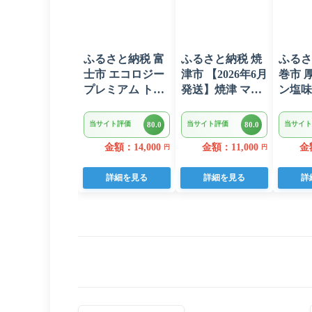
ふるさと納税 富
ふるさと納税 焼
ふるさ
士市 エコロジー
津市 【2026年6月
巻市 
プレミアム トイ
発送】焼津 マグ
ン塩
レットペーパー
ロ ネギトロ セッ
1kg(5
ダブル 96ロール
ト F4 ねぎとろ
ク)
当サイト評価
当サイト評価
当サイト
80.0
80.0
日用品 人気
(a10-875202606)
金額：14,000
金額：11,000
金額
円
円
詳細を見る
詳細を見る
詳