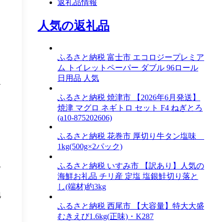
返礼品情報
人気の返礼品
ふるさと納税 富士市 エコロジープレミア
ム トイレットペーパー ダブル 96ロール
日用品 人気
象
ふるさと納税 焼津市 【2026年6月発送】
焼津 マグロ ネギトロ セット F4 ねぎとろ
(a10-875202606)
ふるさと納税 花巻市 厚切り牛タン塩味
1kg(500g×2パック)
地
ふるさと納税 いすみ市 【訳あり】人気の
海鮮お礼品 チリ産 定塩 塩銀鮭切り落と
し(端材)約3kg
地
ふるさと納税 西尾市 【大容量】特大大盛
むきえび1.6kg(正味)・K287