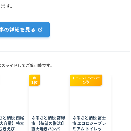
ります。
事の詳細を見る
にスライドしてご覧可能です。
肉
トイレットペーパー
1位
1位
さと納税 西尾
ふるさと納税 常総
ふるさと納税 富士
【大容量】特大
市 【待望の復活!】
市 エコロジープレ
むきえび
直火焼きハンバー
ミアム トイレット