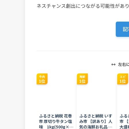
ネスチャンス創出につながる可能性があ
記
左右
牛肉
海鮮
エビ
1位
1位
1位
ふるさと納税 花巻
ふるさと納税 いす
ふる
市 厚切り牛タン塩
み市 【訳あり】人
市 
味 1kg(500g×2
気の海鮮お礼品 チ
大盛