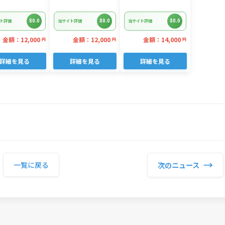
kg(正味)・K287
グ デミグラスソー
ペーパー ダブル 96
ス 3kg 22個入り
ロール 日用品 人気
80.0
80.0
80.0
ト評価
当サイト評価
当サイト評価
金額：12,000
金額：12,000
金額：14,000
円
円
円
詳細を見る
詳細を見る
詳細を見る
→
次のニュース
一覧に戻る