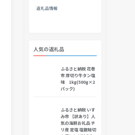
返礼品情報
人気の返礼品
ふるさと納税 花巻
市 厚切り牛タン塩
味 1kg(500g×2
パック)
ふるさと納税 いす
み市 【訳あり】人
気の海鮮お礼品 チ
リ産 定塩 塩銀鮭切