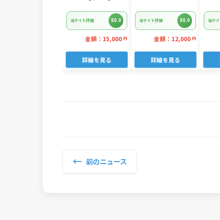
パック)
リ産 定塩 塩銀鮭切
1.6
り落とし(端材)約
80.0
80.0
当サイト評価
当サイト評価
当サイ
3kg
金額：15,000
金額：12,000
円
円
詳細を見る
詳細を見る
←
前のニュース