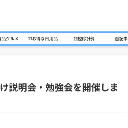
食品グルメ
💴お得な日用品
🧮控除計算
📰記
け説明会・勉強会を開催しま