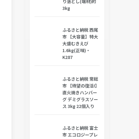
り落とし(端材)約
3kg
ふるさと納税 西尾
市 【大容量】特大
大盛むきえび
1.6kg(正味)・
K287
ふるさと納税 常総
市 【待望の復活!】
直火焼きハンバー
グ デミグラスソー
ス 3kg 22個入り
ふるさと納税 富士
市 エコロジープレ