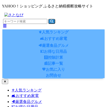
YAHOO！ショッピング ふるさと納税横断攻略サイト
⚜️人気ランキング
🛋️おすすめ家電
🥩厳選食品グルメ
💴お得な日用品
🧮控除計算
📰記事一覧
💖お気に入り
お問合せ
ナ
ビ
⚜️人気ランキング
ゲ
🛋️おすすめ家電
ー
シ
🥩厳選食品グルメ
ョ
💴お得な日用品