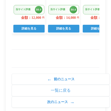
ンバーグ デミグ
レットペーパー
ロ ネギトロ セ
ラスソース 3kg
ダブル 96ロール
ト F4 ねぎとろ
当サイト評価
当サイト評価
当サイト評価
80.0
80.0
80.0
22個入り
日用品 人気
(a10-875202606)
金額：12,000
金額：14,000
金額：11,000
円
円
詳細を見る
詳細を見る
詳細を見る
←
前のニュース
一覧に戻る
→
次のニュース