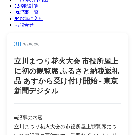
ン
🧮控除計算
メ
📰記事一覧
ニ
💖お気に入り
ュ
お問合せ
ー
30
2025.05
立川まつり花火大会 市役所屋上
に初の観覧席 ふるさと納税返礼
品 あすから受け付け開始 - 東京
新聞デジタル
■記事の内容
立川まつり花火大会の市役所屋上観覧席につ