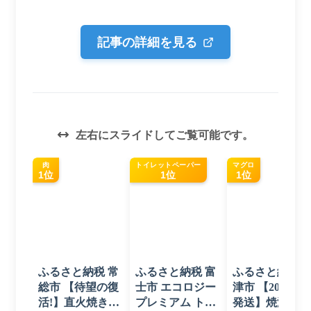
記事の詳細を見る
左右にスライドしてご覧可能です。
肉
トイレットペーパー
マグロ
1位
1位
1位
ふるさと納税 常
ふるさと納税 富
ふるさと納税 
総市 【待望の復
士市 エコロジー
津市 【2026年6
活!】直火焼きハ
プレミアム トイ
発送】焼津 マ