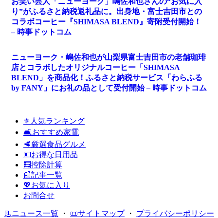
お笑い芸人「ニューヨーク」嶋佐和也さんの“お気に入
り”がふるさと納税返礼品に。出身地・富士吉田市との
コラボコーヒー『SHIMASA BLEND』寄附受付開始！
– 時事ドットコム
ニューヨーク・嶋佐和也が山梨県富士吉田市の老舗珈琲
店とコラボしたオリジナルコーヒー「SHIMASA
BLEND」を商品化！ふるさと納税サービス「わらふる
by FANY」にお礼の品として受付開始 – 時事ドットコム
⚜️人気ランキング
🛋️おすすめ家電
🥩厳選食品グルメ
💴お得な日用品
🧮控除計算
📰記事一覧
💖お気に入り
お問合せ
📃ニュース一覧
・
📜サイトマップ
・
プライバシーポリシー