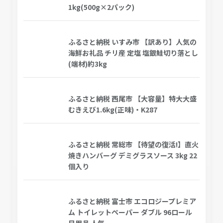
1kg(500g×2パック)
ふるさと納税 いすみ市 【訳あり】人気の
海鮮お礼品 チリ産 定塩 塩銀鮭切り落とし
(端材)約3kg
ふるさと納税 西尾市 【大容量】特大大盛
むきえび1.6kg(正味)・K287
ふるさと納税 常総市 【待望の復活!】直火
焼きハンバーグ デミグラスソース 3kg 22
個入り
ふるさと納税 富士市 エコロジープレミア
ム トイレットペーパー ダブル 96ロール
日用品 人気