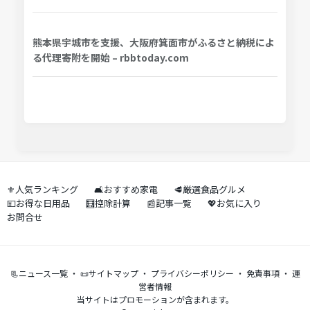
熊本県宇城市を支援、大阪府箕面市がふるさと納税によ
る代理寄附を開始 – rbbtoday.com
⚜️人気ランキング
🛋️おすすめ家電
🥩厳選食品グルメ
💴お得な日用品
🧮控除計算
📰記事一覧
💖お気に入り
お問合せ
📃ニュース一覧
・
📜サイトマップ
・
プライバシーポリシー
・
免責事項
・
運
営者情報
当サイトはプロモーションが含まれます。