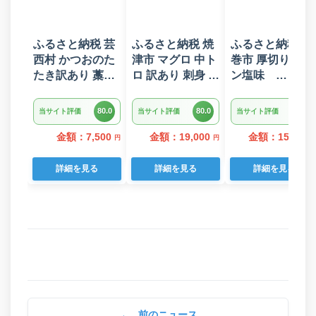
ふるさと納税 芸
ふるさと納税 焼
ふるさと納税 花
西村 かつおのた
津市 マグロ 中ト
巻市 厚切り牛タ
たき訳あり 藁焼
ロ 訳あり 刺身 ミ
ン塩味
き 1.5kg 鰹タタ
ナミマグロ 中ト
1kg(500g×2パッ
キ【KYF027】
ロ 切り落とし 約
ク)
80.0
80.0
80.0
当サイト評価
当サイト評価
当サイト評価
700g(a18-110)
金額：7,500
金額：19,000
金額：15,000
円
円
詳細を見る
詳細を見る
詳細を見る
←
前のニュース