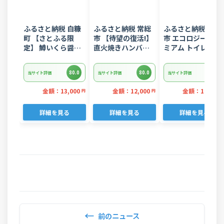
ふるさと納税 白糠
ふるさと納税 常総
ふるさと納税 富士
町 【さとふる限
市 【待望の復活!】
市 エコロジープレ
定】 鱒いくら醤油
直火焼きハンバー
ミアム トイレット
漬け
グ デミグラスソー
ペーパー ダブル 96
400g(200g×2) 小
ス 3kg 22個入り
ロール 日用品 人気
80.0
80.0
80.0
当サイト評価
当サイト評価
当サイト評価
分けパック
金額：13,000
金額：12,000
金額：14,000
円
円
詳細を見る
詳細を見る
詳細を見る
←
前のニュース