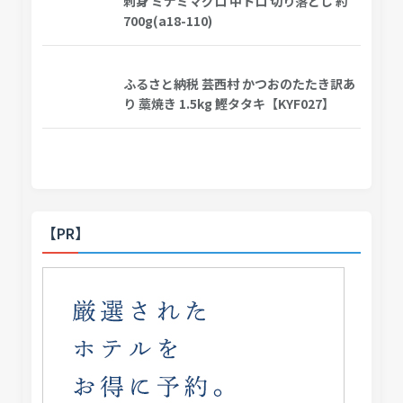
刺身 ミナミマグロ 中トロ 切り落とし 約
700g(a18-110)
ふるさと納税 芸西村 かつおのたたき訳あ
り 藁焼き 1.5kg 鰹タタキ【KYF027】
【PR】