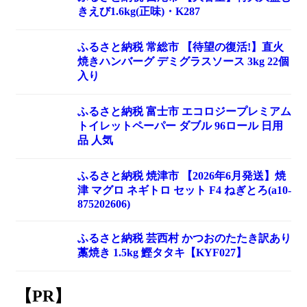
きえび1.6kg(正味)・K287
ふるさと納税 常総市 【待望の復活!】直火
焼きハンバーグ デミグラスソース 3kg 22個
入り
ふるさと納税 富士市 エコロジープレミアム
トイレットペーパー ダブル 96ロール 日用
品 人気
ふるさと納税 焼津市 【2026年6月発送】焼
津 マグロ ネギトロ セット F4 ねぎとろ(a10-
875202606)
ふるさと納税 芸西村 かつおのたたき訳あり
藁焼き 1.5kg 鰹タタキ【KYF027】
【PR】