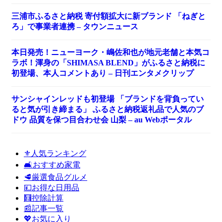
三浦市ふるさと納税 寄付額拡大に新ブランド 「ねぎと
ろ」で事業者連携 – タウンニュース
本日発売！ニューヨーク・嶋佐和也が地元老舗と本気コ
ラボ！渾身の「SHIMASA BLEND」がふるさと納税に
初登場、本人コメントあり – 日刊エンタメクリップ
サンシャインレッドも初登場 「ブランドを背負ってい
ると気が引き締まる」 ふるさと納税返礼品で人気のブ
ドウ 品質を保つ目合わせ会 山梨 – au Webポータル
⚜️人気ランキング
🛋️おすすめ家電
🥩厳選食品グルメ
💴お得な日用品
🧮控除計算
📰記事一覧
💖お気に入り