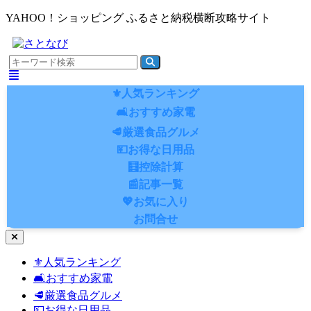
YAHOO！ショッピング ふるさと納税横断攻略サイト
⚜️人気ランキング
🛋️おすすめ家電
🥩厳選食品グルメ
💴お得な日用品
🧮控除計算
📰記事一覧
💖お気に入り
お問合せ
ナ
ビ
⚜️人気ランキング
ゲ
🛋️おすすめ家電
ー
シ
🥩厳選食品グルメ
ョ
💴お得な日用品