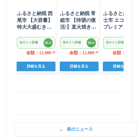
ふるさと納税 西
ふるさと納税 常
ふるさと納税 
尾市 【大容量】
総市 【待望の復
士市 エコロジ
特大大盛むきえ
活!】直火焼きハ
プレミアム ト
び1.6kg(正味)・
ンバーグ デミグ
レットペーパー
K287
ラスソース 3kg
ダブル 96ロー
当サイト評価
当サイト評価
当サイト評価
80.0
80.0
80.0
22個入り
日用品 人気
金額：12,000
金額：12,000
金額：14,000
円
円
詳細を見る
詳細を見る
詳細を見る
←
前のニュース