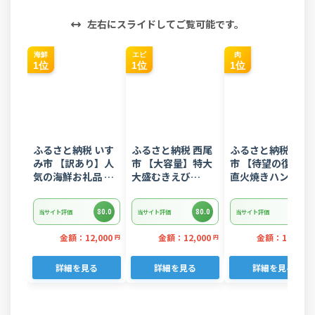
左右にスライドしてご覧可能です。
海鮮
エビ
肉
1位
1位
1位
ふるさと納税 いす
ふるさと納税 西尾
ふるさと納税 常総
み市 【訳あり】人
市 【大容量】特大
市 【待望の復活!】
気の海鮮お礼品 チ
大盛むきえび
直火焼きハンバー
リ産 定塩 塩銀鮭切
1.6kg(正味)・K287
グ デミグラスソー
り落とし(端材)約
ス 3kg 22個入り
80.0
80.0
80.0
当サイト評価
当サイト評価
当サイト評価
3kg
金額：12,000
金額：12,000
金額：12,000
円
円
詳細を見る
詳細を見る
詳細を見る