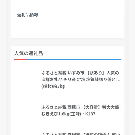
返礼品情報
人気の返礼品
ふるさと納税 いすみ市 【訳あり】人気の
海鮮お礼品 チリ産 定塩 塩銀鮭切り落とし
(端材)約3kg
ふるさと納税 西尾市 【大容量】特大大盛
むきえび1.6kg(正味)・K287
ふるさと納税 常総市 【待望の復活!】直火