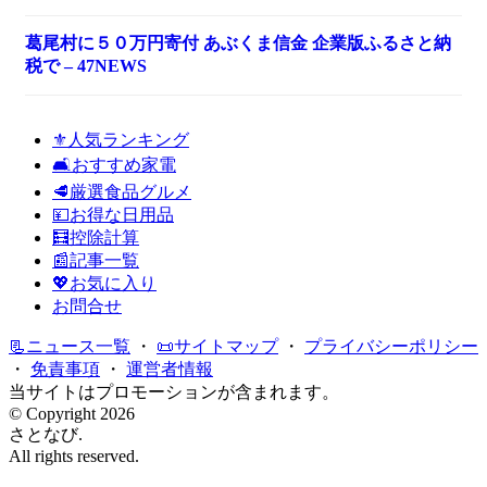
葛尾村に５０万円寄付 あぶくま信金 企業版ふるさと納
税で – 47NEWS
⚜️人気ランキング
🛋️おすすめ家電
🥩厳選食品グルメ
💴お得な日用品
🧮控除計算
📰記事一覧
💖お気に入り
お問合せ
📃ニュース一覧
・
📜サイトマップ
・
プライバシーポリシー
・
免責事項
・
運営者情報
当サイトはプロモーションが含まれます。
© Copyright 2026
さとなび.
All rights reserved.