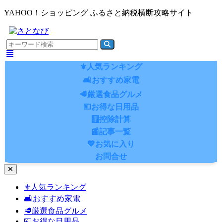
YAHOO！ショッピング ふるさと納税横断攻略サイト
⚜️人気ランキング
🛋️おすすめ家電
🥩厳選食品グルメ
💴お得な日用品
🧮控除計算
📰記事一覧
💖お気に入り
お問合せ
ナ
ビ
⚜️人気ランキング
ゲ
🛋️おすすめ家電
ー
シ
🥩厳選食品グルメ
ョ
💴お得な日用品