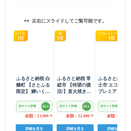
左右にスライドしてご覧可能です。
いくら
肉
トイレットペーパー
1位
1位
1位
ふるさと納税 白
ふるさと納税 常
ふるさと納税 
糠町 【さとふる
総市 【待望の復
士市 エコロジ
限定】 鱒いくら
活!】直火焼きハ
プレミアム ト
醤油漬け
ンバーグ デミグ
レットペーパー
400g(200g×2) 小
ラスソース 3kg
ダブル 96ロー
当サイト評価
当サイト評価
当サイト評価
80.0
80.0
80.0
分けパック
22個入り
日用品 人気
金額：13,000
金額：12,000
金額：14,000
円
円
詳細を見る
詳細を見る
詳細を見る