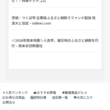
た！ – 時事ドットコム
茨城・つくば市 企業版ふるさと納税でファンド創設 筑
波大と協定 – nikkei.com
＜2026年熊本地震＞人吉市、被災地のふるさと納税を代
行 – 熊本日日新聞社
⚜️人気ランキング
🛋️おすすめ家電
🥩厳選食品グルメ
💴お得な日用品
🧮控除計算
📰記事一覧
💖お気に入り
お問合せ