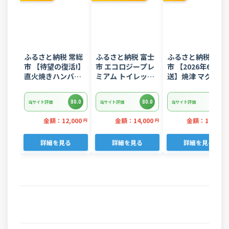
ふるさと納税 常総
ふるさと納税 富士
ふるさと納税 焼津
市 【待望の復活!】
市 エコロジープレ
市 【2026年6月発
直火焼きハンバー
ミアム トイレット
送】焼津 マグロ ネ
グ デミグラスソー
ペーパー ダブル 96
ギトロ セット F4 
ス 3kg 22個入り
ロール 日用品 人気
ぎとろ(a10-
80.0
80.0
80.0
当サイト評価
当サイト評価
当サイト評価
875202606)
金額：12,000
金額：14,000
金額：11,000
円
円
詳細を見る
詳細を見る
詳細を見る