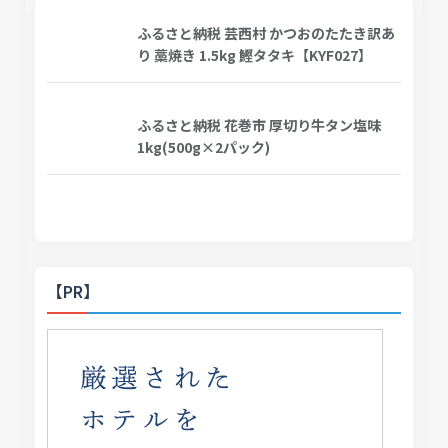
ふるさと納税 芸西村 かつおのたたき訳あ
り 藁焼き 1.5kg 鰹タタキ【KYF027】
ふるさと納税 花巻市 厚切り牛タン塩味
1kg(500g×2パック)
【PR】