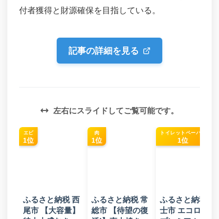
付者獲得と財源確保を目指している。
記事の詳細を見る
左右にスライドしてご覧可能です。
エビ
肉
トイレットペーパー
1位
1位
1位
ふるさと納税 西
ふるさと納税 常
ふるさと納税 富
尾市 【大容量】
総市 【待望の復
士市 エコロジー