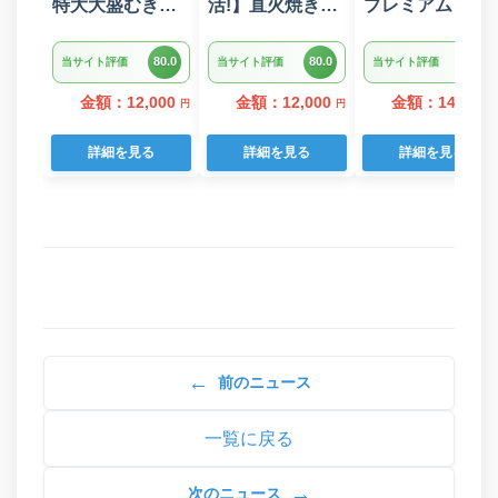
特大大盛むきえ
活!】直火焼きハ
プレミアム トイ
び1.6kg(正味)・
ンバーグ デミグ
レットペーパー
K287
ラスソース 3kg
ダブル 96ロール
80.0
80.0
80.0
当サイト評価
当サイト評価
当サイト評価
22個入り
日用品 人気
金額：12,000
金額：12,000
金額：14,000
円
円
詳細を見る
詳細を見る
詳細を見る
←
前のニュース
一覧に戻る
→
次のニュース