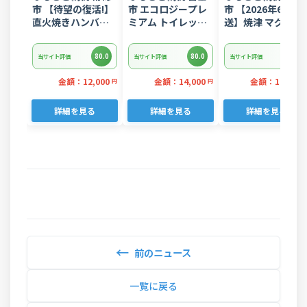
市 【待望の復活!】
市 エコロジープレ
市 【2026年6月発
直火焼きハンバー
ミアム トイレット
送】焼津 マグロ ネ
グ デミグラスソー
ペーパー ダブル 96
ギトロ セット F4 
ス 3kg 22個入り
ロール 日用品 人気
ぎとろ(a10-
80.0
80.0
80.0
当サイト評価
当サイト評価
当サイト評価
875202606)
金額：12,000
金額：14,000
金額：11,000
円
円
詳細を見る
詳細を見る
詳細を見る
←
前のニュース
一覧に戻る