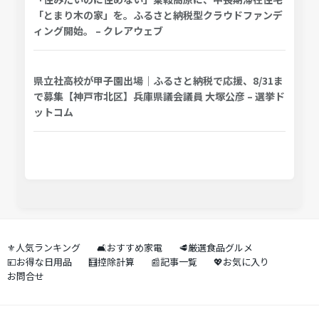
「とまり木の家」を。ふるさと納税型クラウドファンデ
ィング開始。 – クレアウェブ
県立社高校が甲子園出場｜ふるさと納税で応援、8/31ま
で募集【神戸市北区】兵庫県議会議員 大塚公彦 – 選挙ド
ットコム
⚜️人気ランキング
🛋️おすすめ家電
🥩厳選食品グルメ
💴お得な日用品
🧮控除計算
📰記事一覧
💖お気に入り
お問合せ