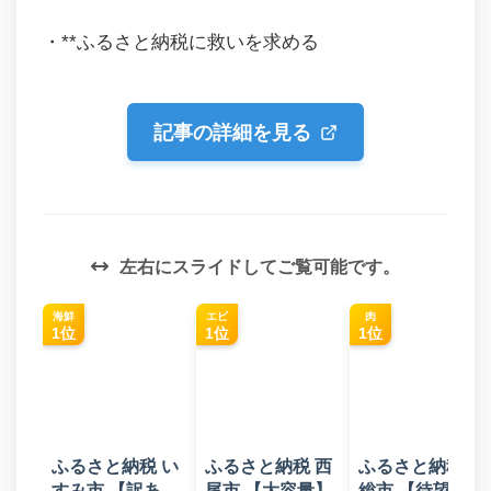
・**ふるさと納税に救いを求める
記事の詳細を見る
左右にスライドしてご覧可能です。
海鮮
エビ
肉
1位
1位
1位
ふるさと納税 い
ふるさと納税 西
ふるさと納税 常
すみ市 【訳あ
尾市 【大容量】
総市 【待望の復