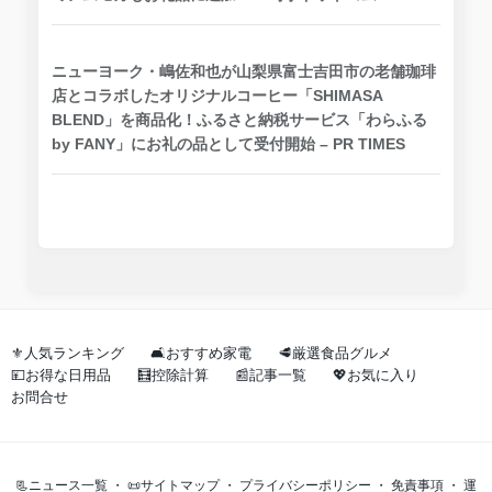
ニューヨーク・嶋佐和也が山梨県富士吉田市の老舗珈琲
店とコラボしたオリジナルコーヒー「SHIMASA
BLEND」を商品化！ふるさと納税サービス「わらふる
by FANY」にお礼の品として受付開始 – PR TIMES
⚜️人気ランキング
🛋️おすすめ家電
🥩厳選食品グルメ
💴お得な日用品
🧮控除計算
📰記事一覧
💖お気に入り
お問合せ
📃ニュース一覧
・
📜サイトマップ
・
プライバシーポリシー
・
免責事項
・
運