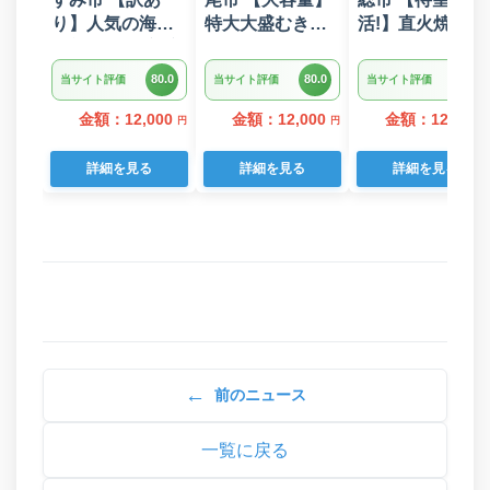
り】人気の海鮮
特大大盛むきえ
活!】直火焼きハ
お礼品 チリ産 定
び1.6kg(正味)・
ンバーグ デミグ
塩 塩銀鮭切り落
K287
ラスソース 3kg
80.0
80.0
80.0
当サイト評価
当サイト評価
当サイト評価
とし(端材)約3kg
22個入り
金額：12,000
金額：12,000
金額：12,000
円
円
詳細を見る
詳細を見る
詳細を見る
←
前のニュース
一覧に戻る