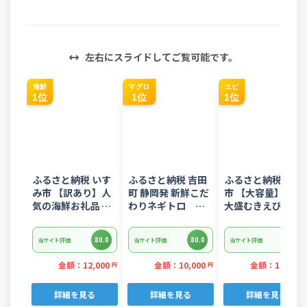
左右にスライドしてご覧可能です。
海鮮
マグロ
エビ
1位
1位
1位
ふるさと納税 いす
ふるさと納税 吉田
ふるさと納税 西尾
み市 【訳あり】人
町 静岡発 新鮮こだ
市 【大容量】特大
気の海鮮お礼品 チ
わりネギトロ
大盛むきえび
リ産 定塩 塩銀鮭切
1.5kg(15パック入
1.6kg(正味)・K28
り落とし(端材)約
り)のセット
80.0
80.0
80.0
当サイト評価
当サイト評価
当サイト評価
3kg
金額：12,000
金額：10,000
金額：12,000
円
円
詳細を見る
詳細を見る
詳細を見る