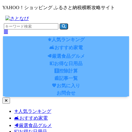
YAHOO！ショッピング ふるさと納税横断攻略サイト
⚜️人気ランキング
🛋️おすすめ家電
🥩厳選食品グルメ
💴お得な日用品
🧮控除計算
📰記事一覧
💖お気に入り
お問合せ
ナ
ビ
⚜️人気ランキング
ゲ
🛋️おすすめ家電
ー
シ
🥩厳選食品グルメ
ョ
💴お得な日用品