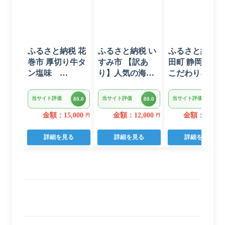
ふるさと納税 花
ふるさと納税 い
ふるさと納税 
巻市 厚切り牛タ
すみ市 【訳あ
田町 静岡発 新
ン塩味
り】人気の海鮮
こだわりネギト
1kg(500g×2パッ
お礼品 チリ産 定
ロ 1.5kg(15パ
ク)
塩 塩銀鮭切り落
ク入り)のセッ
当サイト評価
当サイト評価
当サイト評価
80.0
80.0
80.0
とし(端材)約3kg
金額：15,000
金額：12,000
金額：10,000
円
円
詳細を見る
詳細を見る
詳細を見る