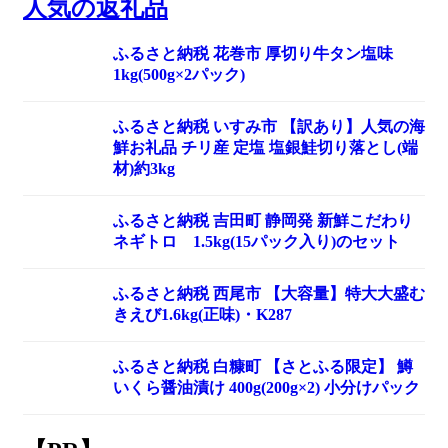
人気の返礼品
ふるさと納税 花巻市 厚切り牛タン塩味
1kg(500g×2パック)
ふるさと納税 いすみ市 【訳あり】人気の海
鮮お礼品 チリ産 定塩 塩銀鮭切り落とし(端
材)約3kg
ふるさと納税 吉田町 静岡発 新鮮こだわり
ネギトロ 1.5kg(15パック入り)のセット
ふるさと納税 西尾市 【大容量】特大大盛む
きえび1.6kg(正味)・K287
ふるさと納税 白糠町 【さとふる限定】 鱒
いくら醤油漬け 400g(200g×2) 小分けパック