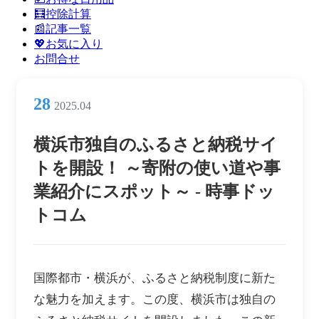
ン
🧮控除計算
メ
📰記事一覧
ニ
💖お気に入り
ュ
お問合せ
ー
28
2025.04
横浜市独自のふるさと納税サイ
トを開設！ ～寄附の使い道や事
業紹介にスポット～ - 時事ドッ
トコム
国際都市・横浜が、ふるさと納税制度に新た
な魅力を加えます。この度、横浜市は独自の