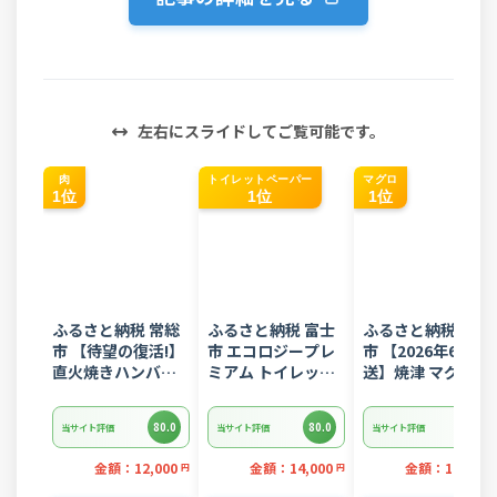
左右にスライドしてご覧可能です。
肉
トイレットペーパー
マグロ
1位
1位
1位
ふるさと納税 常総
ふるさと納税 富士
ふるさと納税 焼津
市 【待望の復活!】
市 エコロジープレ
市 【2026年6月発
直火焼きハンバー
ミアム トイレット
送】焼津 マグロ ネ
グ デミグラスソー
ペーパー ダブル 96
ギトロ セット F4 
ス 3kg 22個入り
ロール 日用品 人気
ぎとろ(a10-
80.0
80.0
80.0
当サイト評価
当サイト評価
当サイト評価
875202606)
金額：12,000
金額：14,000
金額：11,000
円
円