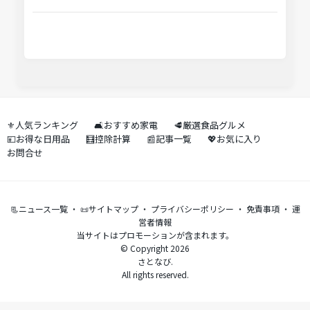
⚜️人気ランキング
🛋️おすすめ家電
🥩厳選食品グルメ
💴お得な日用品
🧮控除計算
📰記事一覧
💖お気に入り
お問合せ
📃ニュース一覧
・
📜サイトマップ
・
プライバシーポリシー
・
免責事項
・
運
営者情報
当サイトはプロモーションが含まれます。
© Copyright 2026
さとなび.
All rights reserved.