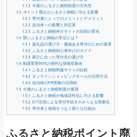
1.1.2.
今後のふるさと納税制度の方向性
1.2.
ポイント廃止がふるさと納税に与える影響
1.2.1.
寄付者にとってのメリットとデメリット
1.2.2.
自治体への影響と対応策
1.2.3.
ふるさと納税仲介サイトの役割の変化
1.3.
賢いふるさと納税の手法とは？
1.3.1.
返礼品の選び方：価値ある寄付のための基準
1.3.2.
ふるさと納税初心者向けのガイド
1.3.3.
家計に合った寄付先の選び方
1.4.
制度変更時代の便利な情報収集術
1.4.1.
ふるさと納税関連サイトの比較
1.4.2.
オンラインショッピングモールの活用方法
1.4.3.
自治体のPR情報の活用術
1.5.
今後のふるさと納税制度の展望
1.5.1.
ふるさと納税が地域活性化に与える影響
1.5.2.
ICT活用による寄付手続きのさらなる簡素化
1.5.3.
寄付者と地域をつなぐ新たな仕組み
ふるさと納税ポイント廃