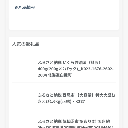
返礼品情報
人気の返礼品
ふるさと納税 いくら醤油漬（鮭卵）
400g(200g×2パック)_K022-1676-2602-
2604 北海道白糠町
ふるさと納税 西尾市 【大容量】特大大盛む
きえび1.6kg(正味)・K287
ふるさと納税 気仙沼市 訳あり 鮭 切身 約
2kg [宮城東洋 宮城県 気仙沼市 20564991]