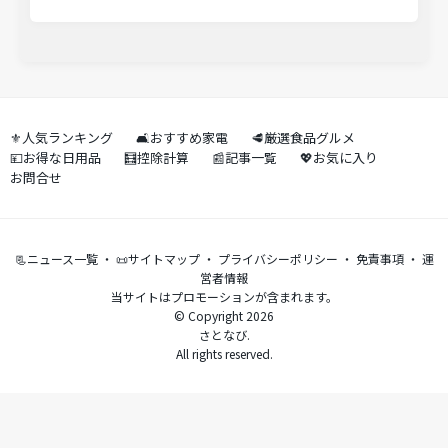
⚜️人気ランキング
🛋️おすすめ家電
🥩厳選食品グルメ
💴お得な日用品
🧮控除計算
📰記事一覧
💖お気に入り
お問合せ
📃ニュース一覧
・
📜サイトマップ
・
プライバシーポリシー
・
免責事項
・
運
営者情報
当サイトはプロモーションが含まれます。
© Copyright 2026
さとなび.
All rights reserved.