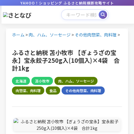
YAHOO！ショッピング ふるさと納税横断攻略サイト
ホーム
>
肉、ハム、ソーセージ
>
その他肉惣菜、肉料理
>
ふるさと納税 苫小牧市 【ぎょうざの宝
永】宝永餃子250g入(10個入)×4袋 合
計1kg
北海道
苫小牧市
肉、ハム、ソーセージ
肉惣菜、肉料理
食品
その他肉惣菜、肉料理