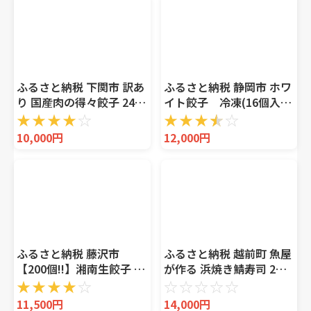
ふるさと納税 下関市 訳あ
ふるさと納税 静岡市 ホワ
り 国産肉の得々餃子 240
イト餃子 冷凍(16個入り
個 20個×12パック 冷凍
×4パック)
★
★
★
★
☆
★
★
★
★
☆
小分け たれ付き IB023
10,000円
12,000円
ふるさと納税 藤沢市
ふるさと納税 越前町 魚屋
【200個!!】湘南生餃子 50
が作る 浜焼き鯖寿司 2種
個×4P 約4kg 国産ブラン
&うなぎ寿司 3本 セット!
★
★
★
★
☆
☆
☆
☆
☆
☆
ド豚 国産野菜使用!! ぎょ
11,500円
14,000円