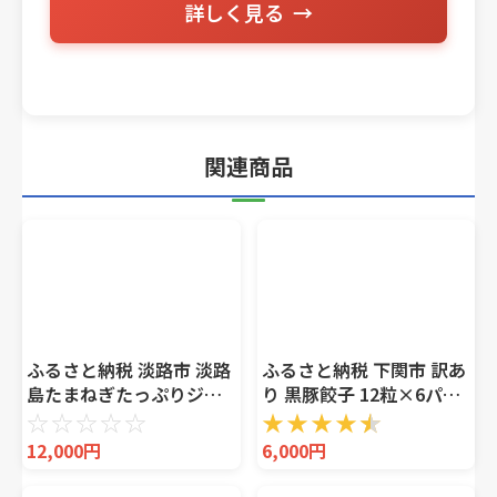
詳しく見る
関連商品
ふるさと納税 淡路市 淡路
ふるさと納税 下関市 訳あ
島たまねぎたっぷりジュ
り 黒豚餃子 12粒×6パッ
ーシー餃子 100個
ク(72粒) 国産餃子 冷凍 小
☆
☆
☆
☆
☆
★
★
★
★
★
(20g×20個×5PC)
分けパック たれ付 IB006-
12,000円
6,000円
ai01746
72