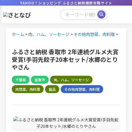
YAHOO！ショッピング ふるさと納税横断攻略サイト
ホーム
>
肉、ハム、ソーセージ
>
その他肉惣菜、肉料理
>
ふるさと納税 香取市 2年連続グルメ大賞
受賞!手羽先餃子20本セット/水郷のとり
やさん
千葉県
香取市
肉、ハム、ソーセージ
肉惣菜、肉料理
食品
その他肉惣菜、肉料理