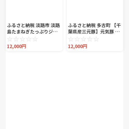
ふるさと納税 淡路市 淡路
ふるさと納税 多古町 【千
島たまねぎたっぷりジュ
葉県産三元豚】元気豚 大
ーシー餃子 100個
粒肉焼売(シューマイ)セ
☆
☆
☆
☆
☆
☆
☆
☆
☆
☆
(20g×20個×5PC)
ット 2.1kg(50g×42個)
12,000円
12,000円
ai01746