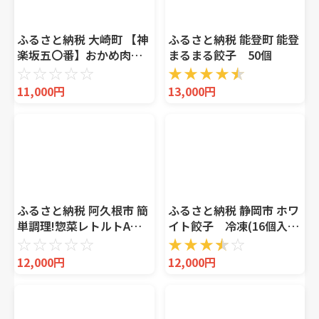
ふるさと納税 大崎町 【神
ふるさと納税 能登町 能登
楽坂五〇番】おかめ肉ま
まるまる餃子 50個
ん 16個セット
☆
☆
☆
☆
☆
★
★
★
★
★
11,000円
13,000円
ふるさと納税 阿久根市 簡
ふるさと納税 静岡市 ホワ
単調理!惣菜レトルトAコ
イト餃子 冷凍(16個入り
ース 7種・7袋【ABCパレ
×4パック)
☆
☆
☆
☆
☆
★
★
★
★
☆
ス】a-14-37-z
12,000円
12,000円