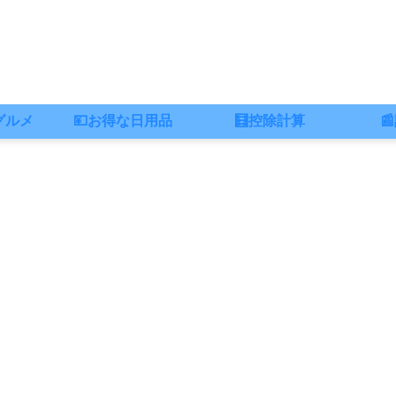
グルメ
💴お得な日用品
🧮控除計算
