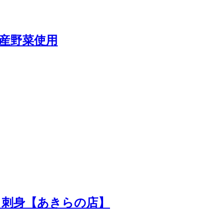
国産野菜使用
鶏肉 刺身【あきらの店】