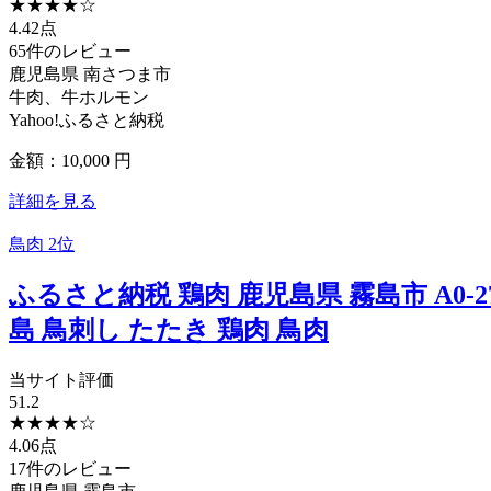
★
★
★
★
☆
4.42点
65件のレビュー
鹿児島県
南さつま市
牛肉、牛ホルモン
Yahoo!ふるさと納税
金額：10,000
円
詳細を見る
鳥肉
2位
ふるさと納税 鶏肉 鹿児島県 霧島市 A0-2
島 鳥刺し たたき 鶏肉 鳥肉
当サイト評価
51.2
★
★
★
★
☆
4.06点
17件のレビュー