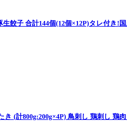
餃子 合計144個(12個×12P)タレ付き!
(計800g:200g×4P) 鳥刺し 鶏刺し 