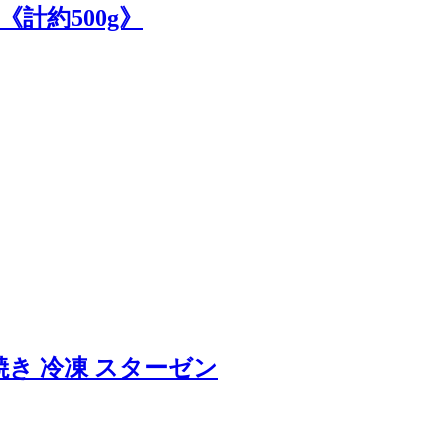
《計約500g》
焼き 冷凍 スターゼン