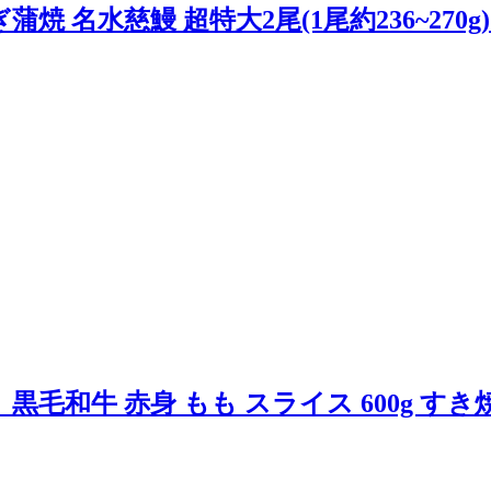
名水慈鰻 超特大2尾(1尾約236~270g)
毛和牛 赤身 もも スライス 600g すき