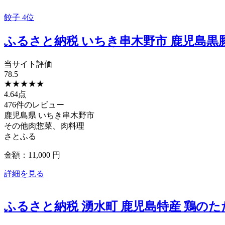
餃子
4位
ふるさと納税 いちき串木野市 鹿児島黒豚生
当サイト評価
78.5
★
★
★
★
★
4.64点
476件のレビュー
鹿児島県
いちき串木野市
その他肉惣菜、肉料理
さとふる
金額：11,000
円
詳細を見る
ふるさと納税 湧水町 鹿児島特産 鶏のたたき 