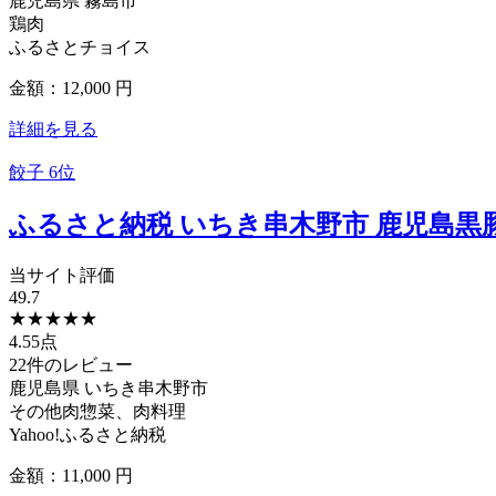
鹿児島県
霧島市
鶏肉
ふるさとチョイス
金額：12,000
円
詳細を見る
餃子
6位
ふるさと納税 いちき串木野市 鹿児島黒豚生
当サイト評価
49.7
★
★
★
★
★
4.55点
22件のレビュー
鹿児島県
いちき串木野市
その他肉惣菜、肉料理
Yahoo!ふるさと納税
金額：11,000
円