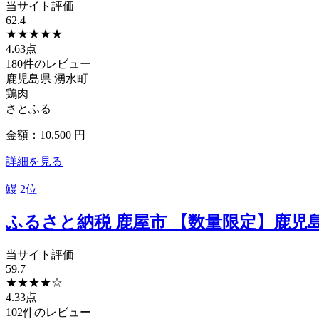
当サイト評価
62.4
★
★
★
★
★
4.63点
180件のレビュー
鹿児島県
湧水町
鶏肉
さとふる
金額：10,500
円
詳細を見る
鰻
2位
ふるさと納税 鹿屋市 【数量限定】鹿児島県
当サイト評価
59.7
★
★
★
★
☆
4.33点
102件のレビュー