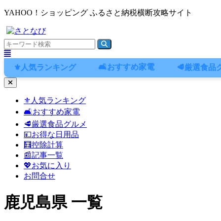
YAHOO！ショッピング ふるさと納税横断攻略サイト
🛋️おすすめ家電
⚜️人気ランキング
🥩厳選食品
ナ
ビ
⚜️人気ランキング
ゲ
🛋️おすすめ家電
ー
シ
🥩厳選食品グルメ
ョ
💴お得な日用品
ン
🧮控除計算
メ
📰記事一覧
ニ
💖お気に入り
ュ
お問合せ
ー
鹿児島県 一覧