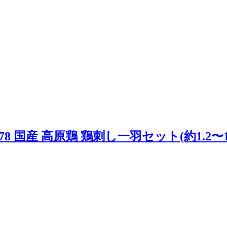
78 国産 高原鶏 鶏刺し一羽セット(約1.2〜