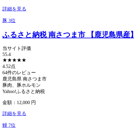
詳細を見る
豚
3位
ふるさと納税 南さつま市 【鹿児島県産】豚バ
当サイト評価
55.4
★
★
★
★
★
4.52点
64件のレビュー
鹿児島県
南さつま市
豚肉、豚ホルモン
Yahoo!ふるさと納税
金額：12,000
円
詳細を見る
鰻
7位