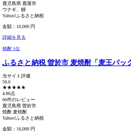
鹿児島県
鹿屋市
ウナギ、鰻
Yahoo!ふるさと納税
金額：10,000
円
詳細を見る
焼酎
1位
ふるさと納税 曽於市 麦焼酎「麦王パック25
当サイト評価
56.6
★
★
★
★
★
4.86点
66件のレビュー
鹿児島県
曽於市
焼酎 麦焼酎
Yahoo!ふるさと納税
金額：16,000
円