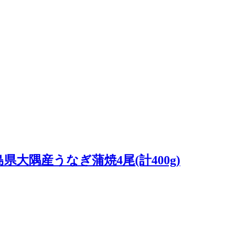
大隅産うなぎ蒲焼4尾(計400g)