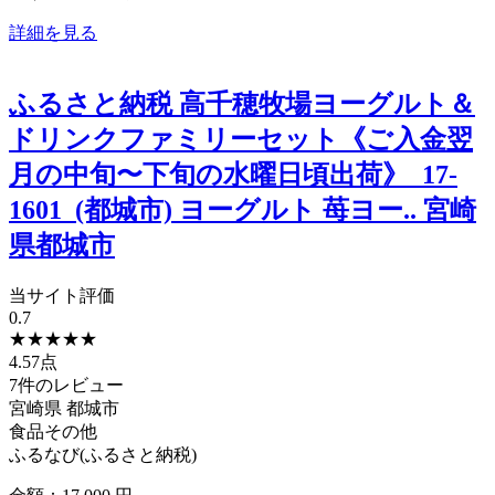
詳細を見る
ふるさと納税 高千穂牧場ヨーグルト＆
ドリンクファミリーセット《ご入金翌
月の中旬〜下旬の水曜日頃出荷》_17-
1601_(都城市) ヨーグルト 苺ヨー.. 宮崎
県都城市
当サイト評価
0.7
★
★
★
★
★
4.57点
7件のレビュー
宮崎県
都城市
食品その他
ふるなび(ふるさと納税)