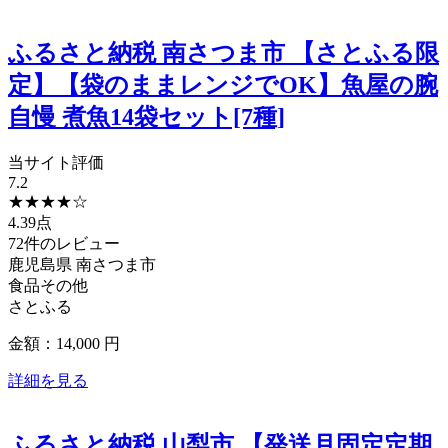
ふるさと納税 南さつま市 【さとふる限
定】【袋のままレンジでOK】魚屋の腕
自慢 煮魚14袋セット[7種]
当サイト評価
7.2
★
★
★
★
☆
4.39点
72件のレビュー
鹿児島県
南さつま市
食品その他
さとふる
金額：14,000
円
詳細を見る
ふるさと納税 山梨市 【発送月固定定期