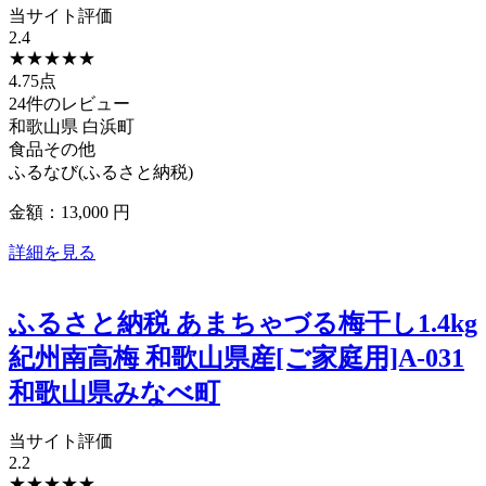
当サイト評価
2.4
★
★
★
★
★
4.75点
24件のレビュー
和歌山県
白浜町
食品その他
ふるなび(ふるさと納税)
金額：13,000
円
詳細を見る
ふるさと納税 あまちゃづる梅干し1.4kg
紀州南高梅 和歌山県産[ご家庭用]A-031
和歌山県みなべ町
当サイト評価
2.2
★
★
★
★
★