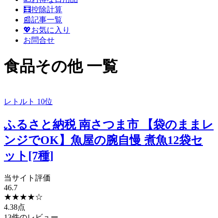
ン
🧮控除計算
メ
📰記事一覧
ニ
💖お気に入り
ュ
お問合せ
ー
食品その他 一覧
レトルト
10位
ふるさと納税 南さつま市 【袋のままレ
ンジでOK】魚屋の腕自慢 煮魚12袋セ
ット[7種]
当サイト評価
46.7
★
★
★
★
☆
4.38点
13件のレビュー