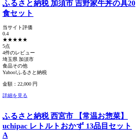
ふるさと納税 加須市 吉野家牛丼の具20
食セット
当サイト評価
0.4
★
★
★
★
★
5点
4件のレビュー
埼玉県
加須市
食品その他
Yahoo!ふるさと納税
金額：22,000
円
詳細を見る
ふるさと納税 西宮市 【常温お惣菜】
uchipac レトルトおかず 13品目セット
A