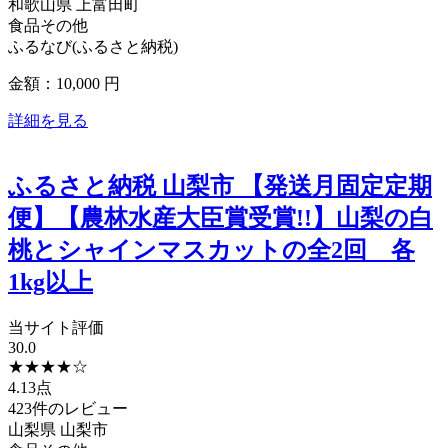
和歌山県
上富田町
食品その他
ふるなび(ふるさと納税)
金額：10,000
円
詳細を見る
ふるさと納税 山梨市 【発送月固定定期
便】【農林水産大臣賞受賞!!】山梨の白
桃とシャインマスカットの全2回 各
1kg以上
当サイト評価
30.0
★
★
★
★
☆
4.13点
423件のレビュー
山梨県
山梨市