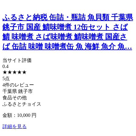
ふるさと納税 缶詰・瓶詰 魚貝類 千葉県
銚子市 国産 鯖味噌煮 12缶セット さば
鯖 味噌煮 さば味噌煮 鯖味噌煮 国産さ
ば 缶詰 味噌 味噌煮缶 魚 海鮮 魚介 魚…
当サイト評価
0.4
★
★
★
★
★
5点
4件のレビュー
千葉県
銚子市
食品その他
ふるさとチョイス
金額：10,000
円
詳細を見る