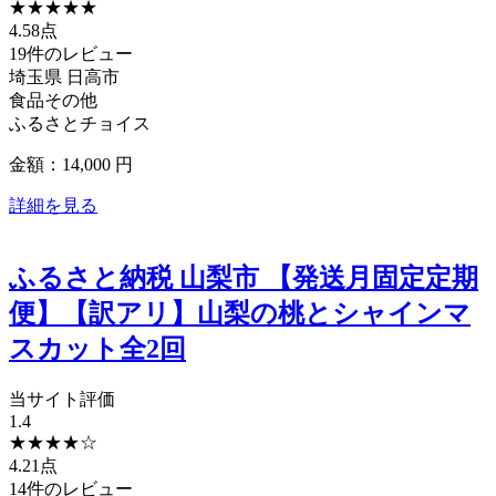
★
★
★
★
★
4.58点
19件のレビュー
埼玉県
日高市
食品その他
ふるさとチョイス
金額：14,000
円
詳細を見る
ふるさと納税 山梨市 【発送月固定定期
便】【訳アリ】山梨の桃とシャインマ
スカット全2回
当サイト評価
1.4
★
★
★
★
☆
4.21点
14件のレビュー