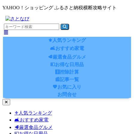
YAHOO！ショッピング ふるさと納税横断攻略サイト
⚜️人気ランキング
🛋️おすすめ家電
🥩厳選食品グルメ
💴お得な日用品
🧮控除計算
📰記事一覧
💖お気に入り
お問合せ
ナ
ビ
⚜️人気ランキング
ゲ
🛋️おすすめ家電
ー
シ
🥩厳選食品グルメ
ョ
💴お得な日用品