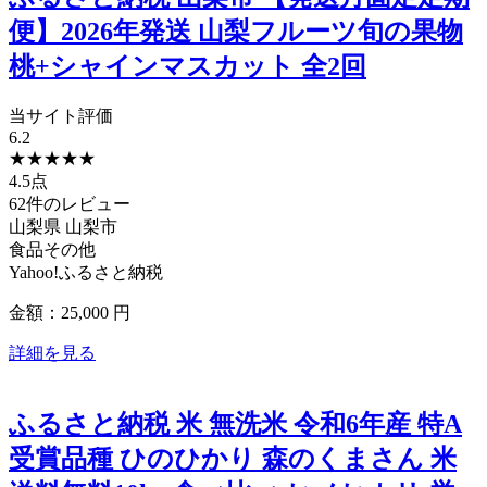
便】2026年発送 山梨フルーツ旬の果物
桃+シャインマスカット 全2回
当サイト評価
6.2
★
★
★
★
★
4.5点
62件のレビュー
山梨県
山梨市
食品その他
Yahoo!ふるさと納税
金額：25,000
円
詳細を見る
ふるさと納税 米 無洗米 令和6年産 特A
受賞品種 ひのひかり 森のくまさん 米