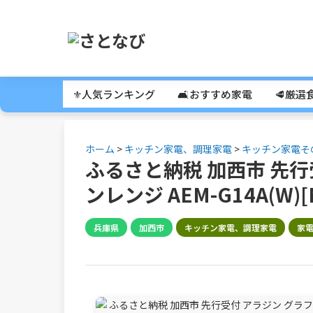
⚜️人気ランキング
🛋️おすすめ家電
🥩厳選
ホーム
>
キッチン家電、調理家電
>
キッチン家電そ
ふるさと納税 加西市 先行
ンレンジ AEM-G14A(W)[N
兵庫県
加西市
キッチン家電、調理家電
家