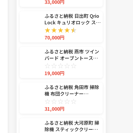
33,000円
Aladdin アラジントースタ
ー グラファイトトースタ
ふるさと納税 日出町 Qrio
ー
Lock キュリオロック スマ
ートフォンで操作できる
★
★
★
★
★
スマートロック
70,000円
ふるさと納税 燕市 ツイン
バード オーブントースタ
ー ( TS-4034S シルバー )
☆
☆
☆
☆
☆
トースター 2枚焼き
19,000円
ふるさと納税 角田市 掃除
機 布団クリーナー
RNFCA-13-C アイボリー
☆
☆
☆
☆
☆
31,000円
ふるさと納税 大河原町 掃
除機 スティッククリーナ