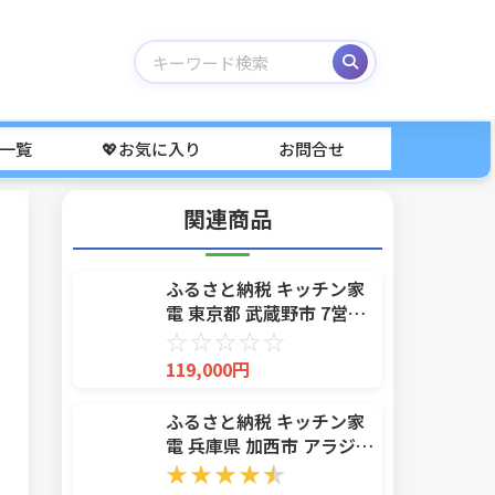
事一覧
💖お気に入り
お問合せ
関連商品
ふるさと納税 キッチン家
電 東京都 武蔵野市 7営業
日以内発送 BALMUDA
☆
☆
☆
☆
☆
The Toaster Pro ブラッ
119,000円
クK11A-SE-BK／JP バル
ミューダ ザ・トースター
ふるさと納税 キッチン家
プロ 選べるカ
電 兵庫県 加西市 アラジン
2枚 ホワイト 白 グラファ
★
★
★
★
★
イト トースター 2枚焼き