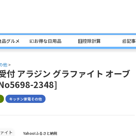
食品グルメ
💴お得な日用品
🧮控除計算
📰記
の他
>
受付 アラジン グラファイト オーブ
o5698-2348]
電
キッチン家電その他
Yahoo!ふるさと納税