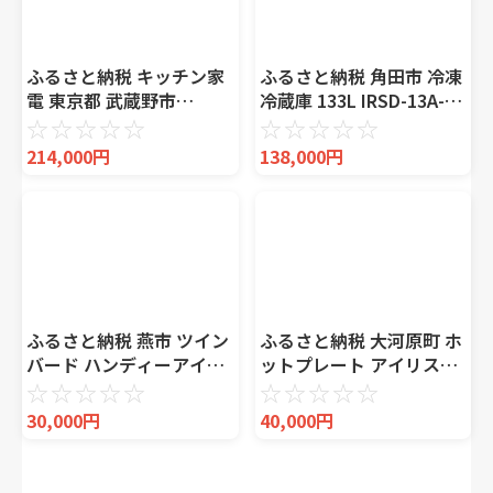
ふるさと納税 キッチン家
ふるさと納税 角田市 冷凍
電 東京都 武蔵野市
冷蔵庫 133L IRSD-13A-B
BALMUDA The Rangeブ
ブラック
☆
☆
☆
☆
☆
☆
☆
☆
☆
☆
ラック K09A-BK／JP バル
214,000円
138,000円
ミューダ ザ・レンジ
BALMUDA オーブンレン
ジ オーブン 家電 おしゃ…
ふるさと納税 燕市 ツイン
ふるさと納税 大河原町 ホ
バード ハンディーアイロ
ットプレート アイリスオ
ン&スチーマー STYLE
ーヤマ 薄型ホットプレー
☆
☆
☆
☆
☆
☆
☆
☆
☆
☆
MAGIC(SA-4088G)
ト IHU-A10-B[53751953]
30,000円
40,000円