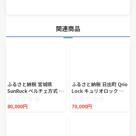
関連商品
ふるさと納税 宮城県
ふるさと納税 日出町 Qrio
SunRuck ペルチェ方式 1
Lock キュリオロック ス
ドア電子冷蔵庫 冷庫さん
マートフォンで操作でき
☆
☆
☆
☆
☆
☆
☆
☆
☆
☆
シルバー
る スマートロック
80,000円
70,000円